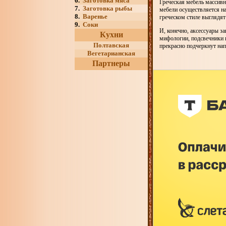
6.
Заготовка мяса
Греческая мебель массивн
7.
Заготовка рыбы
мебели осуществляется на
8.
Варенье
греческом стиле выглядя
9.
Соки
И, конечно, аксессуары з
Кухни
мифологии, подсвечники 
Полтавская
прекрасно подчеркнут нап
Вегетарианская
Партнеры