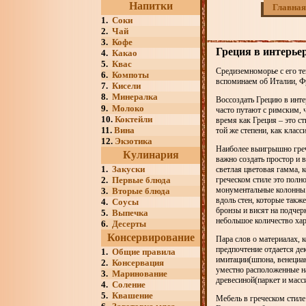
Напитки
Главная
1.
Соки
2.
Чай
3.
Кофе
Греция в интерье
4.
Какао
5.
Квас
Средиземноморье с его т
6.
Компоты
вспоминаем об Италии, Фр
7.
Кисели
8.
Минералка
Воссоздать Грецию в инте
9.
Молоко
часто путают с римским, 
10.
Коктейли
время как Греция – это с
11.
Вина
той же степени, как класс
12.
Экзотика
Наиболее выигрышно греч
Кулинария
важно создать простор и 
1.
Закуски
светлая цветовая гамма, 
2.
Первые блюда
греческом стиле это полн
монументальные колонны.
3.
Вторые блюда
вдоль стен, которые такж
4.
Соусы
бронзы и висят на подчер
5.
Выпечка
небольшое количество ха
6.
Десерты
Консервирование
Пара слов о материалах, 
предпочтение отдается де
1.
Общие правила
имитации(шпона, венециан
2.
Консервация
уместно расположенные н
3.
Маринование
древесиной(паркет и масс
4.
Соление
5.
Квашение
Мебель в греческом стиле