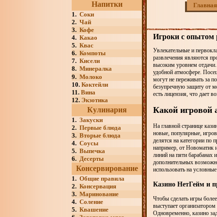
Напитки
Главная
1.
Соки
2.
Чай
3.
Кофе
Игроки с опытом 
4.
Какао
5.
Квас
Увлекательные и первокла
6.
Компоты
развлечения являются пр
7.
Кисели
высоким уровнем отдачи. 
8.
Минералка
удобной атмосфере. Посе
9.
Молоко
могут не переживать за п
10.
Коктейли
безупречную защиту от м
11.
Вина
есть лицензия, что дает 
12.
Экзотика
Какой игровой 
Кулинария
1.
Закуски
На главной странице кази
2.
Первые блюда
новые, популярные, игров
3.
Вторые блюда
делятся на категории по 
4.
Соусы
например, от Новоматик и
5.
Выпечка
линий на пяти барабанах 
6.
Десерты
дополнительных возможно
Консервирование
использовать на условные
1.
Общие правила
Казино НетГейм и п
2.
Консервация
3.
Маринование
Чтобы сделать игры более
4.
Соление
выступает организатором 
5.
Квашение
Одновременно, казино зад