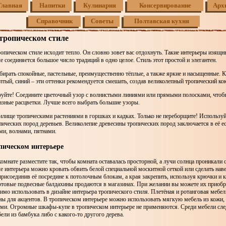
Главная
Напитки
Кулинария
Консервирование
Арх
Справочник
Советы
Полтавская кухня
тропическом стиле
ропическом стиле исходит тепло. Он словно зовет вас отдохнуть. Такие интерьеры изящн
е соединяется большое число традиций в одно целое. Стиль этот простой и элегантен.
ирать спокойные, пастельные, преимущественно тёплые, а также яркие и насыщенные. К
лтый, синий – эти оттенки рекомендуется смешать, создав великолепный тропический кок
уйте! Соедините цветочный узор с волнистыми линиями или прямыми полосками, чтоб
азные расцветки. Лучше всего выбрать большие узоры.
илище тропическими растениями в горшках и кадках. Только не переборщите! Используй
пических пород деревьев. Великолепие древесины тропических пород заключается в её е
ми, волнами, пятнами.
пическом интерьере
комнате разместите так, чтобы комната оставалась просторной, а лучи солнца проникали 
е интерьера можно кровать обвить белой специальной москитной сеткой или сделать нав
 присоединив её посредине к потолочным блокам, а края закрепить, используя крючки и
Готовые подвесные балдахины продаются в магазинах. При желании вы можете их приоб
мо использовать в дизайне интерьера тропического стиля. Плетёная и ротанговая мебел
ны для акцентов. В тропическом интерьере можно использовать мягкую мебель из кожи,
ыми. Огромные шкафы-купе в тропическом интерьере не применяются. Среди мебели сле
ели из бамбука либо с какого-то другого дерева.