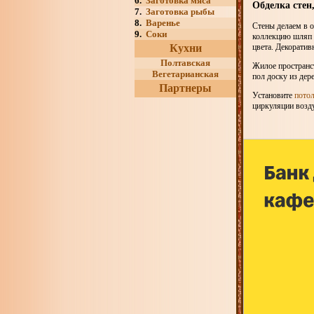
6.
Заготовка мяса
Обделка стен
7.
Заготовка рыбы
8.
Варенье
Стены делаем в о
9.
Соки
коллекцию шляп 
Кухни
цвета. Декоратив
Полтавская
Жилое пространст
Вегетарианская
пол доску из дер
Партнеры
Установите
потол
циркуляции возду