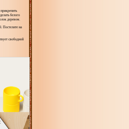
 прикрепить
делать белого
олок деревом.
й. Постелите на
твует свободной