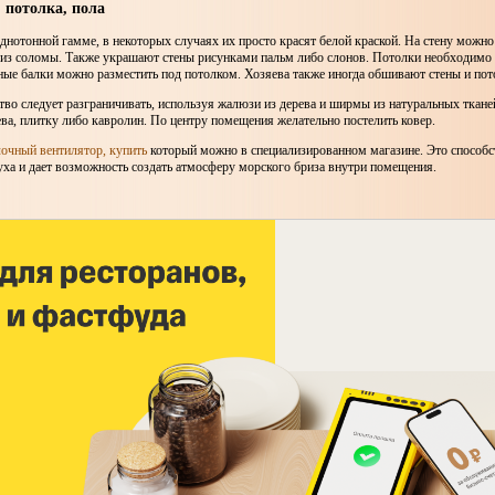
, потолка, пола
днотонной гамме, в некоторых случаях их просто красят белой краской. На стену можно
из соломы. Также украшают стены рисунками пальм либо слонов. Потолки необходимо 
ные балки можно разместить под потолком. Хозяева также иногда обшивают стены и пот
во следует разграничивать, используя жалюзи из дерева и ширмы из натуральных ткане
ева, плитку либо кавролин. По центру помещения желательно постелить ковер.
очный вентилятор, купить
который можно в специализированном магазине. Это способс
ха и дает возможность создать атмосферу морского бриза внутри помещения.