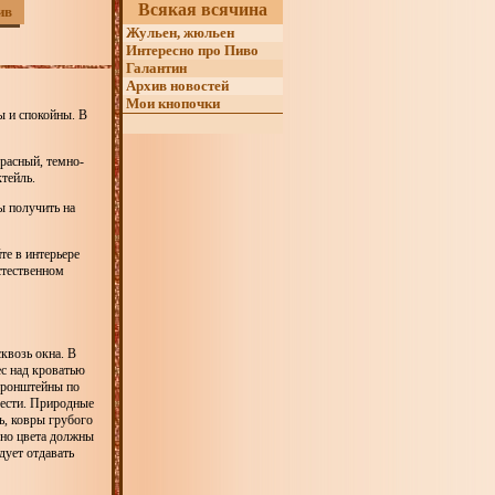
Всякая всячина
ив
Жульен, жюльен
Интересно про Пиво
Галантин
Архив новостей
Мои кнопочки
ы и спокойны. В
расный, темно-
тейль.
ы получить на
те в интерьере
стественном
сквозь окна. В
ес над кроватью
 кронштейны по
рести. Природные
ь, ковры грубого
 но цвета должны
дует отдавать