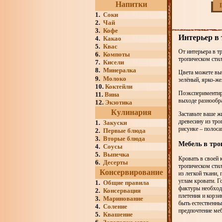
Напитки
1.
Соки
2.
Чай
3.
Кофе
Интерьер в 
4.
Какао
5.
Квас
От интерьера в т
6.
Компоты
тропическом стил
7.
Кисели
8.
Минералка
Цвета можете выб
9.
Молоко
зелёный, ярко-же
10.
Коктейли
Поэкспериментир
11.
Вина
выходе разнообр
12.
Экзотика
Кулинария
Заставьте ваше ж
древесину из тро
1.
Закуски
рисунке – полоса
2.
Первые блюда
3.
Вторые блюда
Мебель в тро
4.
Соусы
5.
Выпечка
Кровать в своей 
6.
Десерты
тропическом стил
Консервирование
из легкой ткани,
углам кровати. 
1.
Общие правила
фактуры необходи
2.
Консервация
плетения и корзи
3.
Маринование
быть естественн
4.
Соление
предпочтение меб
5.
Квашение