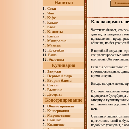
Напитки
Главная
1.
Соки
2.
Чай
3.
Кофе
Как накормить н
4.
Какао
5.
Квас
Частенько бывает, что ве
6.
Компоты
день вдруг раздается звон
7.
Кисели
приглашения и предупрежд
8.
Минералка
общение, но без угощений 
9.
Молоко
10.
Коктейли
В подобной ситуации пере
11.
Вина
специализированные комп
12.
Экзотика
компаний. Оба этих вари
Кулинария
Если вы решили готовить 
1.
Закуски
времяпровождение, однако
2.
Первые блюда
время и нервы.
3.
Вторые блюда
Блюда, которые можно пр
4.
Соусы
5.
Выпечка
В случае появления нежд
6.
Десерты
подогретые бутерброды с
Консервирование
отварную курятину или мя
петрушкой или укропом. 
1.
Общие правила
печь.
2.
Консервация
3.
Маринование
Отличным вариантом являе
4.
Соление
приготовить какой-нибудь
5.
Квашение
подобные угощения, а осо