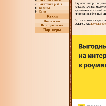
6.
Заготовка мяса
Еще одно интересное угощ
7.
Заготовка рыбы
качестве начинки может в
8.
Варенье
треугольники с сырной н
9.
Соки
приготовить яблочный шт
Кухни
А если не хочется тратит
Полтавская
услугой, как
доставка обе
Вегетарианская
Партнеры