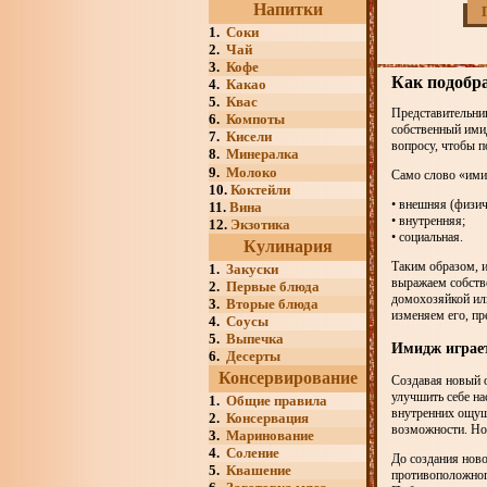
Напитки
1.
Соки
2.
Чай
3.
Кофе
Как подобра
4.
Какао
5.
Квас
Представительниц
6.
Компоты
собственный ими
7.
Кисели
вопросу, чтобы п
8.
Минералка
9.
Молоко
Само слово «имид
10.
Коктейли
• внешняя (физич
11.
Вина
• внутренняя;
12.
Экзотика
• социальная.
Кулинария
Таким образом, 
1.
Закуски
выражаем собстве
2.
Первые блюда
домохозяйкой или
3.
Вторые блюда
изменяем его, пр
4.
Соусы
5.
Выпечка
Имидж играе
6.
Десерты
Консервирование
Создавая новый о
улучшить себе на
1.
Общие правила
внутренних ощущ
2.
Консервация
возможности. Но
3.
Маринование
4.
Соление
До создания ново
5.
Квашение
противоположног