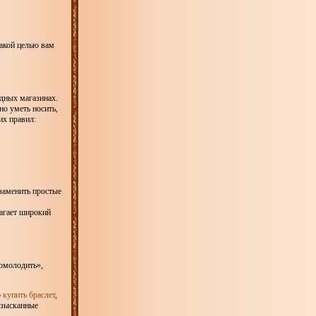
какой целью вам
дных магазинах.
о уметь носить,
их правил:
 заменить простые
агает широкий
«омолодить»,
о
купить браслет
,
 изысканные