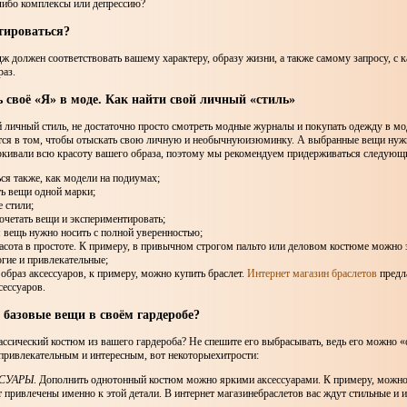
либо комплексы или депрессию?
тироваться?
ж должен соответствовать вашему характеру, образу жизни, а также самому запросу, с 
раз.
 своё «Я» в моде. Как найти свой личный «стиль»
 личный стиль, не достаточно просто смотреть модные журналы и покупать одежду в мо
ся в том, чтобы отыскать свою личную и необычнуюизюминку. А выбранные вещи нужн
ркивали всю красоту вашего образа, поэтому мы рекомендуем придерживаться следующ
ься также, как модели на подиумах;
ать вещи одной марки;
е стили;
 сочетать вещи и экспериментировать;
 вещь нужно носить с полной уверенностью;
расота в простоте. К примеру, в привычном строгом пальто или деловом костюме можно
гие и привлекательные;
й образ аксессуаров, к примеру, можно купить браслет.
Интернет магазин браслетов
предл
сессуаров.
 базовые вещи в своём гардеробе?
ассический костюм из вашего гардероба? Не спешите его выбрасывать, ведь его можно 
 привлекательным и интересным, вот некоторыехитрости:
ССУАРЫ
. Дополнить однотонный костюм можно яркими аксессуарами. К примеру, можн
т привлечены именно к этой детали. В интернет магазинебраслетов вас ждут стильные и