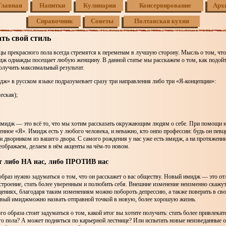
Главная
Напитки
Кулинария
Консервирование
Арх
Справочник
Советы
Полтавская кухня
ть свой стиль
ы прекрасного пола всегда стремятся к переменам в лучшую сторону. Мысль о том, что
дж однажды посещает любую женщину. В данной статье мы расскажем о том, как подой
олучить максимальный результат.
ж» в русском языке подразумевает сразу три направления либо три «Я-концепции»:
еская);
имидж — это всё то, что мы хотим рассказать окружающим людям о себе. При помощи
нное «Я». Имидж есть у любого человека, и неважно, кто онпо профессии: будь он пев
 дворником из вашего двора. С самого рождения у нас уже есть имидж, а на протяжен
еображаем, делаем в нём акценты на чём-то новом.
т либо НА нас, либо ПРОТИВ нас
браз нужно задуматься о том, что он расскажет о вас обществу. Новый имидж — это о
строение, стать более уверенным и полюбить себя. Внешние изменение неизменно скажу
ениях, благодаря таким изменениям можно побороть депрессию, а также поверить в сво
вый имиджможно назвать отправной точкой в новую, более хорошую жизнь.
го образа стоит задуматься о том, какой итог вы хотите получить: стать более привлекат
о пола? А может подняться по карьерной лестнице? Или испытать новые неизведанные