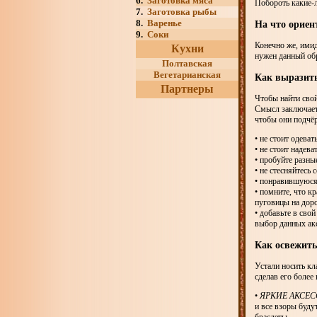
6.
Заготовка мяса
Побороть какие-
7.
Заготовка рыбы
8.
Варенье
На что ориен
9.
Соки
Конечно же, имид
Кухни
нужен данный об
Полтавская
Вегетарианская
Как выразить
Партнеры
Чтобы найти свой
Смысл заключает
чтобы они подчё
• не стоит одеват
• не стоит надев
• пробуйте разны
• не стесняйтесь
• понравившуюся
• помните, что к
пуговицы на доро
• добавьте в сво
выбор данных ак
Как освежить
Устали носить кл
сделав его более
•
ЯРКИЕ АКСЕ
и все взоры буду