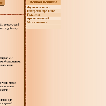
Всякая всячина
ив
Жульен, жюльен
Интересно про Пиво
Галантин
Архив новостей
Мои кнопочки
бы создать свой
ти к подобному
 имиджа мы
цом, бизнесменом,
ии жизни мы
тличный метод
тся на ваших
и силы и
ельной для
 ощущения?