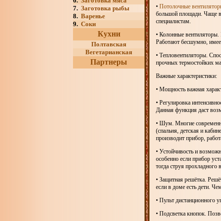
6.
Заготовка мяса
•
Потолочные вентилято
7.
Заготовка рыбы
большой площади. Чаще вс
8.
Варенье
специалистам.
9.
Соки
Кухни
• Колонные вентиляторы.
Работают бесшумно, имее
Полтавская
Вегетарианская
• Тепловентиляторы. Спо
Партнеры
прочных термостойких ма
Важные характеристики:
• Мощность важная характ
• Регулировка интенсивн
Данная функция даст воз
• Шум. Многие современн
(спальня, детская и каби
производит прибор, работ
• Устойчивость и возможн
особенно если прибор уст
тогда струя прохладного 
• Защитная решётка. Решё
если в доме есть дети. Че
• Пульт дистанционного 
• Подсветка кнопок. Позв