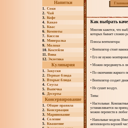
Напитки
Главная
1.
Соки
2.
Чай
3.
Кофе
Как выбрать кач
4.
Какао
5.
Квас
Многим кажется, что выбр
6.
Компоты
которых бывает сложно ра
7.
Кисели
8.
Минералка
Плюсы вентилятора:
9.
Молоко
• Вентилятор стоит намно
10.
Коктейли
11.
Вина
• Его не нужно монтирова
12.
Экзотика
Кулинария
• Можно передвинуть в лю
1.
Закуски
• По окончании жаркого п
2.
Первые блюда
3.
Вторые блюда
• Вентилятор создает дви
4.
Соусы
• Не сушит воздух.
5.
Выпечка
6.
Десерты
Типы:
Консервирование
• Настольные. Компактные
1.
Общие правила
устанавливается на прип
2.
Консервация
можно перенести в любое 
3.
Маринование
4.
Соление
• Напольные модели. Име
5.
Квашение
автоповорота верхней час