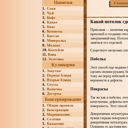
Напитки
Главная
1.
Соки
2.
Чай
3.
Кофе
Какой потолок сд
4.
Какао
5.
Квас
Прихожая — визитная кар
6.
Компоты
прихожей и создании стил
7.
Кисели
завершенный вид. Потолок
8.
Минералка
заняться его отделкой.
9.
Молоко
10.
Коктейли
Существует несколько спо
11.
Вина
Побелка
12.
Экзотика
Кулинария
Этот способ еще недавно 
1.
Закуски
сделать своими руками, б
2.
Первые блюда
тому же перед побелкой п
3.
Вторые блюда
неровности и дефекты.
4.
Соусы
Покраска
5.
Выпечка
6.
Десерты
Так же как и побелка, эт
Консервирование
качественно, дефекты пот
1.
Общие правила
поверхность. Этот способ
2.
Консервация
Декоративная штукатурка 
3.
Маринование
нужна гладкая поверхност
4.
Соление
декоративная штукатурка 
5.
Квашение
Основное ее достоинство