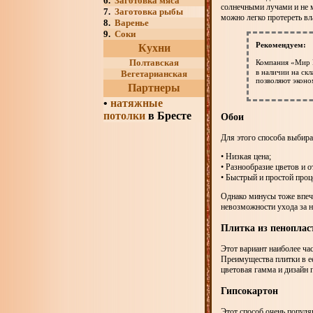
6.
Заготовка мяса
солнечными лучами и не м
7.
Заготовка рыбы
можно легко протереть вл
8.
Варенье
9.
Соки
Рекомендуем:
Кухни
Полтавская
Компания «Мир 
в наличии на ск
Вегетарианская
позволяют эконо
Партнеры
•
натяжные
потолки
в Бресте
Обои
Для этого способа выбир
• Низкая цена;
• Разнообразие цветов и о
• Быстрый и простой проц
Однако минусы тоже впеч
невозможности ухода за 
Плитка из пеноплас
Этот вариант наиболее ча
Преимущества плитки в ее
цветовая гамма и дизайн
Гипсокартон
Этот способ очень попул