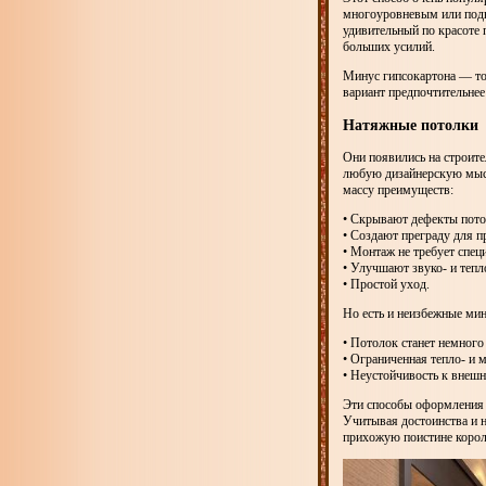
многоуровневым или подв
удивительный по красоте 
больших усилий.
Минус гипсокартона — тол
вариант предпочтительне
Натяжные потолки
Они появились на строите
любую дизайнерскую мысл
массу преимуществ:
• Скрывают дефекты потол
• Создают преграду для 
• Монтаж не требует спец
• Улучшают звуко- и теп
• Простой уход.
Но есть и неизбежные ми
• Потолок станет немного
• Ограниченная тепло- и 
• Неустойчивость к внеш
Эти способы оформления 
Учитывая достоинства и н
прихожую поистине короле