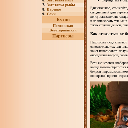
6.
Заготовка мяса
Обращаться в слу
7.
Заготовка рыбы
Единственное, что необход
8.
Варенье
сегодняшний день зеркал
9.
Соки
почту или заполнив специ
Кухни
и не паниковать, так как
таких случаях деньги, ли
Полтавская
Вегетарианская
Как отказаться от 
Партнеры
Некоторые люди считают, 
относительно тех или ины
хочет использовать получ
определенный срок, соотв
Если же человек наоборот
всегда можно обратиться 
бонусы и промокоды помо
поощрений просто нецеле