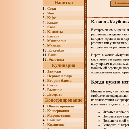
Напитки
Главная
1.
Соки
2.
Чай
3.
Кофе
Казино «Клубника
4.
Какао
5.
Квас
В современном мире не лю
6.
Компоты
различные заведения стар
7.
Кисели
которые перешли на инте
8.
Минералка
различными уникальными 
9.
Молоко
которые могут рассчитыв
10.
Коктейли
11.
Вина
Играть в казино «Клубни
12.
Экзотика
как у этого заведения пр
популярным и успешным, т
Кулинария
мобильной версии данног
1.
Закуски
общественном транспорте,
2.
Первые блюда
3.
Вторые блюда
Когда нужно ис
4.
Соусы
5.
Выпечка
Мнение о том, что рабочи
6.
Десерты
отображение официального
Консервирование
не только таким же прек
использовать даже в тех с
1.
Общие правила
2.
Консервация
Играть в любые с
3.
Маринование
Получать все вид
4.
Соление
Пополнять свой д
5.
Квашение
Выводить выигран