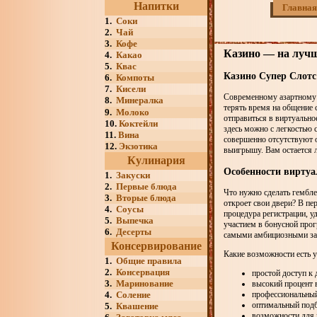
Напитки
Главная
1.
Соки
2.
Чай
3.
Кофе
Казино — на лучш
4.
Какао
5.
Квас
Казино Супер Слотс
6.
Компоты
7.
Кисели
Современному азартному иг
8.
Минералка
терять время на общение 
9.
Молоко
отправиться в виртуально
10.
Коктейли
здесь можно с легкостью с
11.
Вина
совершенно отсутствуют 
12.
Экзотика
выигрышу. Вам остается л
Кулинария
Особенности виртуа
1.
Закуски
2.
Первые блюда
Что нужно сделать гембле
3.
Вторые блюда
откроет свои двери? В пе
4.
Соусы
процедура регистрации, 
5.
Выпечка
участием в бонусной прог
6.
Десерты
самыми амбициозными зад
Консервирование
Какие возможности есть 
1.
Общие правила
2.
Консервация
простой доступ к 
3.
Маринование
высокий процент
4.
Соление
профессиональный
оптимальный подбо
5.
Квашение
возможности для 