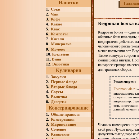
Напитки
Главная
1.
Соки
2.
Чай
3.
Кофе
Кедровая бочка к
4.
Какао
5.
Квас
Кедровая бочка — одно из
6.
Компоты
обычные бани или сауны, 
7.
Кисели
подвергается действию вл
8.
Минералка
человеческого роста (око
9.
Молоко
менее полтысячи лет. Внут
10.
Коктейли
Также вовнутрь встроен пр
11.
Вина
скопившейся внутри. Пров
12.
Экзотика
на парогенераторе имеетс
для травяных сборов.
Кулинария
1.
Закуски
2.
Первые блюда
Рекомендуем:
3.
Вторые блюда
Fotomanuals.ru
—
4.
Соусы
видеокамеры: ка
5.
Выпечка
оператор не зна
6.
Десерты
видеокамер. Зде
есть инструкции
Консервирование
данный момент в
1.
Общие правила
2.
Консервация
3.
Маринование
Человек помещается внутр
4.
Соление
свой рост. Лучше подстел
допускать выход пара из 
5.
Квашение
голову, лёгкие и сердце 