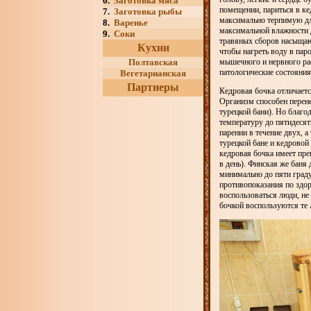
6.
Заготовка мяса
помещении, париться в к
7.
Заготовка рыбы
максимально терпимую дл
8.
Варенье
максимальной влажности 
9.
Соки
травяных сборов насыщаю
Кухни
чтобы нагреть воду в пар
мышечного и нервного ра
Полтавская
патологические состояния
Вегетарианская
Партнеры
Кедровая бочка отличаетс
Организм способен перен
турецкой бани). Но благо
температуру до пятидесят
парении в течение двух, а
турецкой бане и кедровой
кедровая бочка имеет пре
в день). Финская же баня 
минимально до пяти граду
противопоказания по здор
воспользоваться люди, не
бочкой воспользуются те 