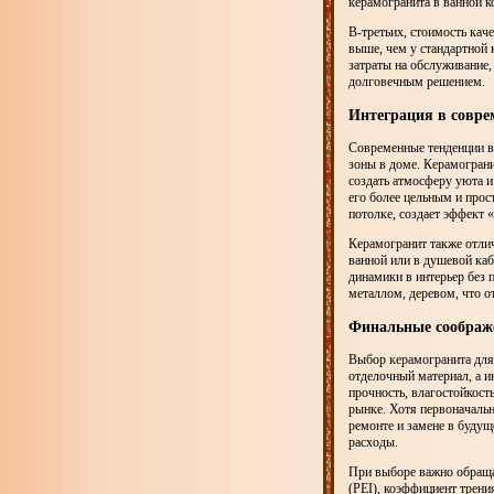
керамогранита в ванной к
В-третьих, стоимость кач
выше, чем у стандартной
затраты на обслуживание,
долговечным решением.
Интеграция в совр
Современные тенденции в 
зоны в доме. Керамограни
создать атмосферу уюта и
его более цельным и прост
потолке, создает эффект 
Керамогранит также отлич
ванной или в душевой каб
динамики в интерьер без 
металлом, деревом, что 
Финальные соображ
Выбор керамогранита для
отделочный материал, а и
прочность, влагостойкост
рынке. Хотя первоначальн
ремонте и замене в будущ
расходы.
При выборе важно обращат
(PEI), коэффициент трени