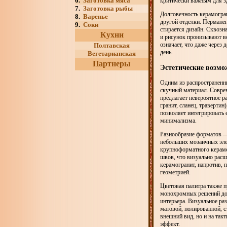
6.
Заготовка мяса
критически важным для з
7.
Заготовка рыбы
Долговечность керамогра
8.
Варенье
другой отделки. Перманен
9.
Соки
стирается дизайн. Сквозн
Кухни
и рисунок пронизывают вс
означает, что даже через 
Полтавская
день.
Вегетарианская
Партнеры
Эстетические возмо
Одним из распространенн
скучный материал. Совре
предлагает невероятное 
гранит, сланец, травертин
позволяет интегрировать 
минимализма.
Разнообразие форматов —
небольших мозаичных эле
крупноформатного керамо
швов, что визуально расш
керамогранит, напротив, 
геометрией.
Цветовая палитра также п
монохромных решений до 
интерьера. Визуальное ра
матовой, полированной, с
внешний вид, но и на так
эффект.