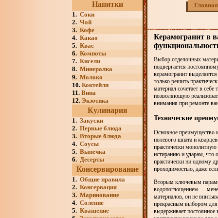
Напитки
Главная
1.
Соки
2.
Чай
3.
Кофе
Керамогранит в в
4.
Какао
функциональност
5.
Квас
6.
Компоты
Выбор отделочных матери
7.
Кисели
подвергается постоянному
8.
Минералка
керамогранит выделяется 
9.
Молоко
только решить практическ
10.
Коктейли
материал сочетает в себе
11.
Вина
позволяющую реализовать
12.
Экзотика
внимания при ремонте ва
Кулинария
Технические преим
1.
Закуски
2.
Первые блюда
Основное преимущество ке
3.
Вторые блюда
полевого шпата и кварцев
4.
Соусы
практически монолитную с
5.
Выпечка
истиранию и ударам, что 
6.
Десерты
практически ни одному д
Консервирование
проходимостью, даже если
1.
Общие правила
Вторым ключевым парамет
2.
Консервация
водопоглощением — менее 
3.
Маринование
материалов, он не впитыва
4.
Соление
прекрасным выбором для в
5.
Квашение
выдерживает постоянное в