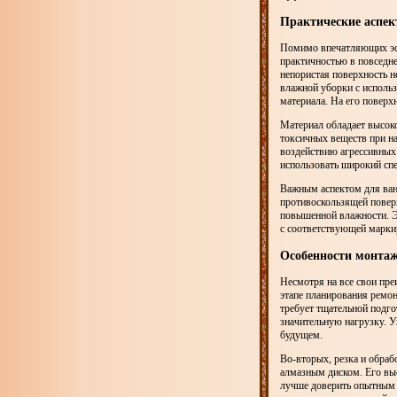
Практические аспек
Помимо впечатляющих эст
практичностью в повседне
непористая поверхность 
влажной уборки с исполь
материала. На его поверх
Материал обладает высоко
токсичных веществ при на
воздействию агрессивных 
использовать широкий спе
Важным аспектом для ван
противоскользящей поверх
повышенной влажности. Э
с соответствующей маркир
Особенности монтаж
Несмотря на все свои пре
этапе планирования ремон
требует тщательной подг
значительную нагрузку. 
будущем.
Во-вторых, резка и обраб
алмазным диском. Его выс
лучше доверить опытным 