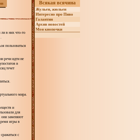
Всякая всячина
ив
Жульен, жюльен
Интересно про Пиво
Галантин
Архив новостей
Мои кнопочки
 ли в них что-то
…
ьзя пользоваться
и речи идти не
упостатов в
сяц течет
литься.
ртуального мира.
веществ и
льзовали для
, они заменяют
время игры в
 сражаться с