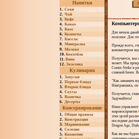
Напитки
1.
Соки
2.
Чай
3.
Кофе
Компьютерны
4.
Какао
5.
Квас
Для начала давай
6.
Компоты
полезное. Для эт
7.
Кисели
8.
Минералка
Прежде всего, сч
9.
Молоко
компьютером нед
10.
Коктейли
Получается, мы с
11.
Вина
может. Мы прекра
12.
Экзотика
Conter-Strike и 
Кулинария
сливной бачек. В
1.
Закуски
"Как заманить му
2.
Первые блюда
Наигравшись, он 
3.
Вторые блюда
4.
Соусы
Получается, глав
5.
Выпечка
Задумайтесь!
6.
Десерты
Нами управляют н
Консервирование
мировосприятие
1.
Общие правила
этих целей разли
2.
Консервация
последние достиж
3.
Маринование
Dragon Age, Diab
4.
Соление
Как же мы будем 
5.
Квашение
ставшими опасны