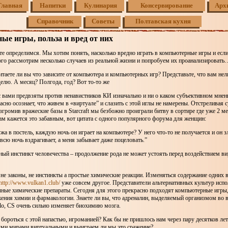
Главная
Напитки
Кулинария
Консервирование
Арх
Справочник
Советы
Полтавская кухня
е игры, польза и вред от них
те определимся. Мы хотим понять, насколько вредно играть в компьютерные игры и если
ого рассмотрим несколько случаев из реальной жизни и попробуем их проанализировать
итаете ли вы что зависите от компьютера и компьютерных игр? Представьте, что вам нел
елю. А месяц? Полгода, год? Вот то-то же
 вами предвзяты против ненавистников КИ изначально и ни о каком субъективном мнени
сно осознает, что живем в «виртуале” и слазить с этой иглы не намерены. Отстреливая с
разгромив вражеские базы в Starcraft мы безбожно проиграли битву в сортире где уже 2 ме
ам кажется это забавным, вот цитата с одного популярного форума для женщин:
жа в постель, каждую ночь он играет на компьютере? У него что-то не получается и он з
всю ночь вздрагивает, а меня забывает даже поцеловать.”
ный инстинкт человечества – продолжение рода не может устоять перед воздействием ви
е законы, не инстинкты а простые химические реакции. Изменяться содержание одних 
http://www.vulkan1.club/
уже совсем другое. Представители альтернативных культур испо
чные химические препараты. Сегодня для этого прекрасно подходят компьютерные игры
ения химии и фармакологии. Знаете ли вы, что адреналин, выделяемый организмом во 
lo, CS очень сильно изменяет биохимию мозга.
бороться с этой напастью, игроманией? Как бы не пришлось нам через пару десятков лет
ми мирами виртуальными и выиграем ли мы это сражение?