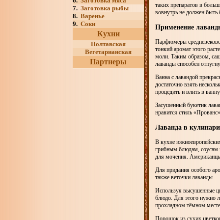
6.
Заготовка мяса
таких препаратов в больш
7.
Заготовка рыбы
вовнутрь не должен быть
8.
Варенье
9.
Соки
Применение лаванд
Кухни
Парфюмеры cредневековой
Полтавская
тонкий аромат этого раст
Вегетарианская
моли. Таким образом, са
Партнеры
лаванды способен отпугну
Ванна с лавандой прекрас
достаточно взять нескольк
процедить и влить в ванну
Засушенный букетик лава
нравится стиль «Прованс»
Лаванда в кулинар
В кухне южноевропейских
грибным блюдам, соусам и
для мочения. Американцы
Для придания особого ар
также веточки лаванды.
Используя высушенные цв
блюдо. Для этого нужно л
прохладном тёмном месте
Порошок из сухих цветков