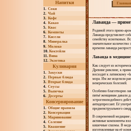
Напитки
Главная
1.
Соки
2.
Чай
3.
Кофе
Лаванда — примен
4.
Какао
5.
Квас
Родиной этого пряно-аром
6.
Компоты
Лаванда представляет со
7.
Кисели
семейству яснотковых. Вс
8.
Минералка
значительное количество
9.
Молоко
времени лаванда распрост
10.
Коктейли
11.
Вина
Лаванда в медицине
12.
Экзотика
Как следует из историчес
Кулинария
Древние римляне, к приме
1.
Закуски
восходит к латинскому «la
2.
Первые блюда
мора. Им же исцеляли ран
3.
Вторые блюда
венерических болезней.
4.
Соусы
5.
Выпечка
Особенно благотворно лав
питьё женщинам давали д
6.
Десерты
эстрогеноподобного дейст
Консервирование
антидепрессант. Её употр
1.
Общие правила
предменструального синд
2.
Консервация
В современной медицине 
3.
Маринование
активные компоненты вхо
4.
Соление
кишечные спазмы. В меди
5.
Квашение
изготовленные на её осно