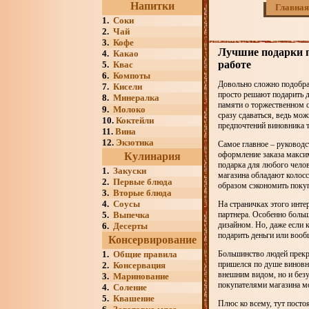
Напитки
Главная
1.
Соки
2.
Чай
3.
Кофе
Лучшие подарки п
4.
Какао
работе
5.
Квас
6.
Компоты
Довольно сложно подобрат
7.
Кисели
просто решают подарить де
8.
Минералка
памяти о торжественном 
9.
Молоко
сразу сдаваться, ведь мо
10.
Коктейли
предпочтений виновника 
11.
Вина
12.
Экзотика
Самое главное – руководс
оформление заказа максим
Кулинария
подарка для любого челов
1.
Закуски
магазина обладают колосс
2.
Первые блюда
образом сэкономить поку
3.
Вторые блюда
4.
Соусы
На страничках этого инте
5.
Выпечка
партнера. Особенно боль
дизайном. Но, даже если к
6.
Десерты
подарить деньги или вооб
Консервирование
1.
Общие правила
Большинство людей прекра
пришелся по душе виновни
2.
Консервация
внешним видом, но и безу
3.
Маринование
покупателями магазина мо
4.
Соление
5.
Квашение
Плюс ко всему, тут посто