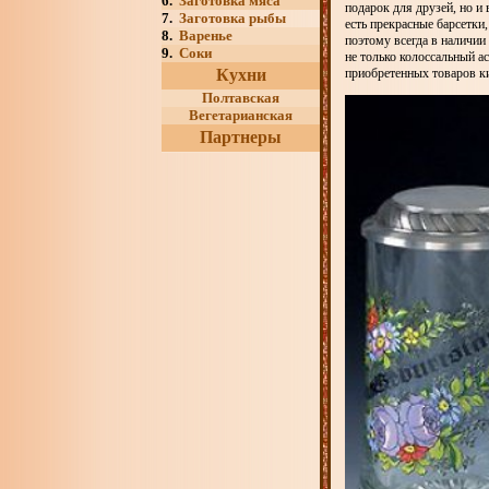
6.
Заготовка мяса
подарок для друзей, но и
7.
Заготовка рыбы
есть прекрасные барсетки,
8.
Варенье
поэтому всегда в наличи
9.
Соки
не только колоссальный а
Кухни
приобретенных товаров к
Полтавская
Вегетарианская
Партнеры