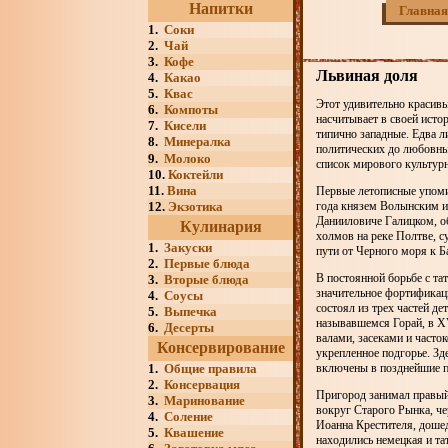
Напитки
Главная
1.
Соки
2.
Чай
3.
Кофе
Львиная доля
4.
Какао
5.
Квас
Этот удивительно красив
6.
Компоты
насчитывает в своей исто
7.
Кисели
типично западные. Едва л
8.
Минералка
политических до любовны
9.
Молоко
список мирового культурн
10.
Коктейли
11.
Вина
Первые летописные упомин
12.
Экзотика
года князем Волынским и
Данииловиче Галицком, о
Кулинария
холмов на реке Полтве, с
1.
Закуски
пути от Черного моря к Б
2.
Первые блюда
В постоянной борьбе с та
3.
Вторые блюда
значительное фортификац
4.
Соусы
состоял из трех частей д
5.
Выпечка
называвшемся Горай, в X
6.
Десерты
валами, засеками и часто
Консервирование
укрепленное подгорье. Зд
1.
Общие правила
включены в позднейшие п
2.
Консервация
Пригород занимал правый 
3.
Маринование
вокруг Старого Рынка, ч
4.
Соление
Иоанна Крестителя, дошед
5.
Квашение
находились немецкая и та