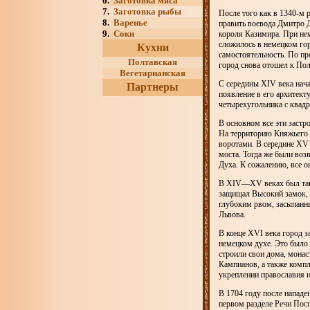
6.
Заготовка мяса
7.
Заготовка рыбы
После того как в 1340-м 
8.
Варенье
править воевода Дмитро Д
9.
Соки
короля Казимира. При нем
сложилось в немецком гор
Кухни
самостоятельность. По пр
Полтавская
город снова отошел к По
Вегетарианская
С середины XIV века нача
Партнеры
появление в его архитект
четырехугольника с квадр
В основном все эти заст
На территорию Княжьего 
воротами. В середине XV
моста. Тогда же были воз
Духа. К сожалению, все о
В XIV—XV веках был такж
защищал Высокий замок, п
глубоким рвом, засыпанны
Львова.
В конце XVI века город за
немецком духе. Это было
строили свои дома, монас
Кампианов, а также компл
укреплении православия н
В 1704 году после нападе
первом разделе Речи Посп