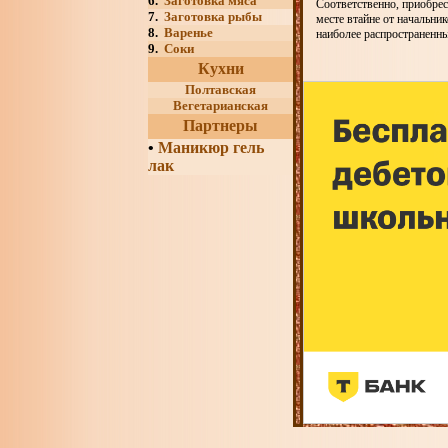
6.
Заготовка мяса
Соответственно, приобрес
7.
Заготовка рыбы
месте втайне от начальник
8.
Варенье
наиболее распространенн
9.
Соки
Кухни
Полтавская
Вегетарианская
Партнеры
•
Маникюр гель
лак