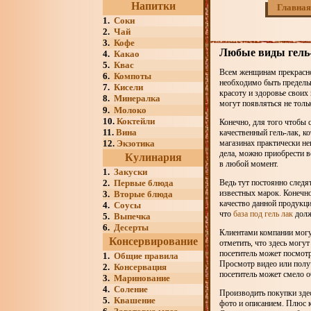
Напитки
Главная
1.
Соки
2.
Чай
3.
Кофе
Любые виды гель-
4.
Какао
5.
Квас
Всем женщинам прекрасно 
6.
Компоты
необходимо быть предельн
7.
Кисели
красоту и здоровье своих
8.
Минералка
могут появляться не тольк
9.
Молоко
10.
Коктейли
Конечно, для того чтобы 
11.
Вина
качественный гель-лак, 
12.
Экзотика
магазинах практически не
дела, можно приобрести 
Кулинария
в любой момент.
1.
Закуски
2.
Первые блюда
Ведь тут постоянно следя
известных марок. Конечно
3.
Вторые блюда
качество данной продукции
4.
Соусы
что
база под гель лак
долж
5.
Выпечка
6.
Десерты
Клиентами компании могут
Консервирование
отметить, что здесь могу
посетитель может посмотр
1.
Общие правила
Просмотр видео или полу
2.
Консервация
посетитель может смело 
3.
Маринование
4.
Соление
Производить покупки зде
5.
Квашение
фото и описанием. Плюс к