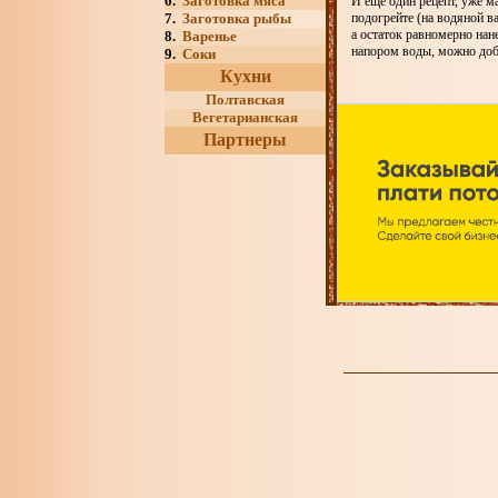
6.
Заготовка мяса
И еще один рецепт, уже м
7.
Заготовка рыбы
подогрейте (на водяной в
а остаток равномерно нан
8.
Варенье
напором воды, можно доб
9.
Соки
Кухни
Полтавская
Вегетарианская
Партнеры