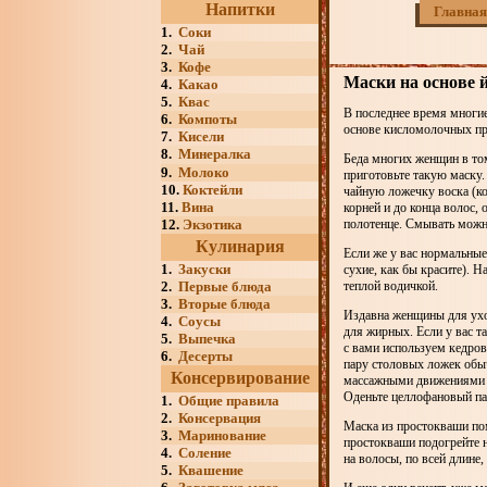
Напитки
Главная
1.
Соки
2.
Чай
3.
Кофе
Маски на основе 
4.
Какао
5.
Квас
В последнее время многие
6.
Компоты
основе кисломолочных пр
7.
Кисели
8.
Минералка
Беда многих женщин в том
9.
Молоко
приготовьте такую маску.
10.
Коктейли
чайную ложечку воска (ко
11.
Вина
корней и до конца волос,
12.
Экзотика
полотенце. Смывать можн
Кулинария
Если же у вас нормальные
1.
Закуски
сухие, как бы красите). 
2.
Первые блюда
теплой водичкой.
3.
Вторые блюда
Издавна женщины для ухо
4.
Соусы
для жирных. Если у вас 
5.
Выпечка
с вами используем кедров
6.
Десерты
пару столовых ложек обыч
Консервирование
массажными движениями на
Оденьте целлофановый пак
1.
Общие правила
2.
Консервация
Маска из простокваши пом
3.
Маринование
простокваши подогрейте н
4.
Соление
на волосы, по всей длине
5.
Квашение