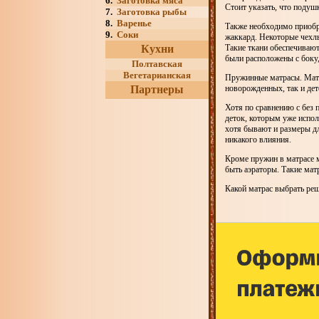
6.
Заготовка мяса
Стоит указать, что подуш
7.
Заготовка рыбы
8.
Варенье
Также необходимо приобре
9.
Соки
жаккард. Некоторые чехлы
Кухни
Такие ткани обеспечивают
были расположены с боку,
Полтавская
Вегетарианская
Пружинные матрасы. Матр
Партнеры
новорожденных, так и дет
Хотя по сравнению с без
деток, которым уже испол
хотя бывают и размеры д
никакого влияния.
Кроме пружин в матрасе м
быть аэраторы. Такие мат
Какой матрас выбрать реш