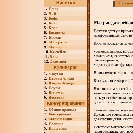
Напитки
Главная
1.
Соки
2.
Чай
3.
Кофе
Матрас для ребен
4.
Какао
5.
Квас
Покупая детскую кроватку
6.
Компоты
новорожденному было не т
7.
Кисели
8.
Минералка
Коротко пройдемся по ос
9.
Молоко
• размеры матраса, котор
10.
Коктейли
• материалы, из которых с
11.
Вина
гипоаллергенны;
12.
Экзотика
• ортопедические функци
Кулинария
В зависимости от срока э
1.
Закуски
2.
Первые блюда
Безпружинные матрасы. Т
3.
Вторые блюда
4.
Соусы
В основном матрасы без п
5.
Выпечка
материалы считаются гип
6.
Десерты
пользуются большим спро
добавить слой войлока ил
Консервирование
1.
Общие правила
Самыми практичными можн
2.
Консервация
Идеальным сочетанием счи
3.
Маринование
для старших деток изгото
4.
Соление
Некоторые матрасы могут
5.
Квашение
новорожденных, если ребе