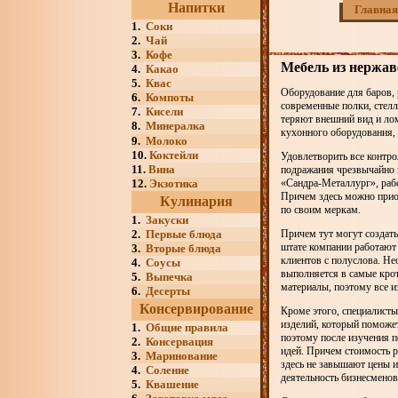
Напитки
Главная
1.
Соки
2.
Чай
3.
Кофе
Мебель из нержав
4.
Какао
5.
Квас
Оборудование для баров, 
6.
Компоты
современные полки, стел
7.
Кисели
теряют внешний вид и ло
8.
Минералка
кухонного оборудования, 
9.
Молоко
10.
Коктейли
Удовлетворить все контро
11.
Вина
подражания чрезвычайно п
12.
Экзотика
«Сандра-Металлург», раб
Причем здесь можно прио
Кулинария
по своим меркам.
1.
Закуски
2.
Первые блюда
Причем тут могут создать 
штате компании работают
3.
Вторые блюда
клиентов с полуслова. Не
4.
Соусы
выполняется в самые кро
5.
Выпечка
материалы, поэтому все и
6.
Десерты
Консервирование
Кроме этого, специалисты
изделий, который поможе
1.
Общие правила
поэтому после изучения 
2.
Консервация
идей. Причем стоимость р
3.
Маринование
здесь не завышают цены 
4.
Соление
деятельность бизнесменов
5.
Квашение