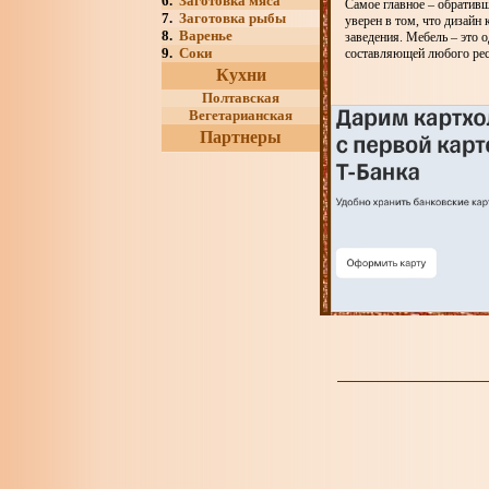
6.
Заготовка мяса
Самое главное – обратив
7.
Заготовка рыбы
уверен в том, что дизайн 
8.
Варенье
заведения. Мебель – это 
9.
Соки
составляющей любого рес
Кухни
Полтавская
Вегетарианская
Партнеры