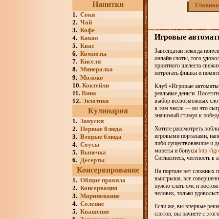
Напитки
Главная
1.
Соки
2.
Чай
3.
Кофе
Игровые автоматы
4.
Какао
5.
Квас
Завсегдатаи некогда попу
6.
Компоты
онлайн слоты, того удовол
7.
Кисели
приятного шелеста свежих
8.
Минералка
потрогать фишки и помять
9.
Молоко
10.
Коктейли
Клуб «Игровые автоматы» 
11.
Вина
реальные деньги. Посетит
12.
Экзотика
выбор всевозможных слото
в том числе — во что сыг
Кулинария
значимый стимул к победе
1.
Закуски
2.
Первые блюда
Хотите рассмотреть побли
игровыми порталами, напе
3.
Вторые блюда
либо существовавшие и де
4.
Соусы
монеты и бонусы
http://i
5.
Выпечка
Согласитесь, честность в 
6.
Десерты
Консервирование
На портале нет сложных п
выигрыша, все совершенно
1.
Общие правила
нужно слать смс и постоя
2.
Консервация
человек, только удовольс
3.
Маринование
4.
Соление
Если же, вы впервые реша
5.
Квашение
слотов, вы начнете с этог