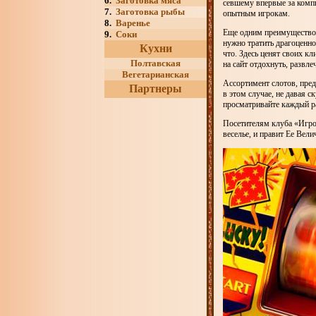
6.
Заготовка мяса
севшему впервые за компь
7.
Заготовка рыбы
опытным игрокам.
8.
Варенье
Еще одним преимуществом 
9.
Соки
нужно тратить драгоценно
Кухни
что. Здесь ценят своих к
Полтавская
на сайт отдохнуть, развл
Вегетарианская
Ассортимент слотов, пред
Партнеры
в этом случае, не давая с
просматривайте каждый ра
Посетителям клуба «Игров
веселье, и правит Ее Вели