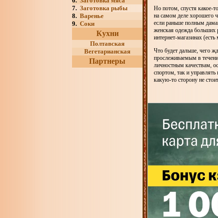
6.
Заготовка мяса
7.
Заготовка рыбы
Но потом, спустя какое-то
8.
Варенье
на самом деле хорошего ч
если раньше полным дамам
9.
Соки
женская одежда больших р
Кухни
интернет-магазинах (есть 
Полтавская
Что будет дальше, чего ж
Вегетарианская
прослеживаемым в течение
Партнеры
личностным качествам, ос
спортом, так и управлять
какую-то сторону не стоит