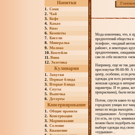
Напитки
Главная
1.
Соки
2.
Чай
3.
Кофе
4.
Какао
5.
Квас
6.
Компоты
Мода изменчива, что, в п
7.
Кисели
предпочтений общества в
8.
Минералка
телефон», «модный автом
9.
Молоко
районе», в некоторых кру
10.
Коктейли
предпочтениям, ожиданиям
сам по себе является «нем
11.
Вина
12.
Экзотика
Например, еще не так дав
Кулинария
пресловутые 90-60-90. А 
центр, особенно, если ре
1.
Закуски
одежды для всех размеров
2.
Первые блюда
женская одежда в интерн
3.
Вторые блюда
параметры. И те дамы, ко
4.
Соусы
прекрасными), были неск
5.
Выпечка
6.
Десерты
Потом, спустя какое-то в
Консервирование
городских улицах все чащ
начал из моды выходить. 
1.
Общие правила
«худышками». Ассортимен
2.
Консервация
(то есть, по сути, минима
3.
Маринование
можно было подобрать наря
4.
Соление
выборе одежды под свою 
5.
Квашение
«худышки»...