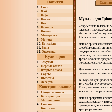
Напитки
Главная
1.
Соки
2.
Чай
3.
Кофе
Музыка для Ipho
4.
Какао
5.
Квас
Современные телефоны да
6.
Компоты
плееров и наслаждаться 
7.
Кисели
абсолютно любую музыку, 
8.
Минералка
Iphone» и иметь доступ в 
9.
Молоко
10.
Коктейли
Данное приложение имеет 
11.
Вина
азербайджанский, английс
12.
Экзотика
поддерживается разработч
нововведение заключалось
Кулинария
треков исходя из предпоч
1.
Закуски
пользователям слушать не
2.
Первые блюда
Для возможности установ
3.
Вторые блюда
совместимо со всеми гад
4.
Соусы
5.
Выпечка
В «Музыка для Iphone» со
6.
Десерты
того чтобы почувствовать
Консервирование
Если у нет возможности п
телефон всё понравившиес
1.
Общие правила
2.
Консервация
Данная программа являетс
3.
Маринование
закрывать рекламу, котор
4.
Соление
премиум-подписку, котора
5.
Квашение
труд разработчиков.