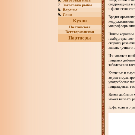
6.
Заготовка мяса
содержащиеся в 
7.
Заготовка рыбы
и физическое сос
8.
Варенье
9.
Соки
Вредят организму
Кухни
недружественная 
микрофлоры киш
Полтавская
Вегетарианская
Ничем хорошим н
Партнеры
гамбургеры, хот-
скорому развити
желать лучшего, 
Из напитков наи
пищевых добавок,
заболеванию гаст
Копченые и сырок
эмульгаторы, аро
употребление пи
пищеварения, гас
Всеми любимое м
может вызвать ра
Кофе, если его у