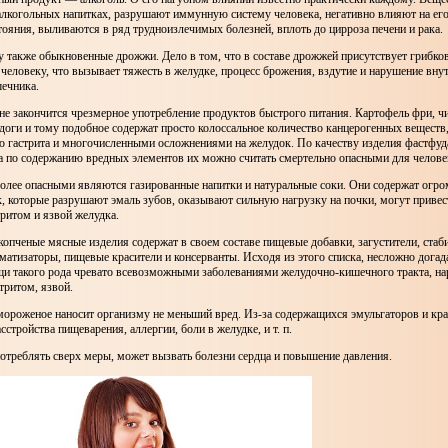
алкогольных напитках, разрушают иммунную систему человека, негативно влияют на его
тояния, выливаются в ряд трудноизлечимых болезней, вплоть до цирроза печени и рака.
 также обыкновенные дрожжи. Дело в том, что в составе дрожжей присутствует грибков
человеку, что вызывает тяжесть в желудке, процесс брожения, вздутие и нарушение вну
ечника.
е закончится чрезмерное употребление продуктов быстрого питания. Картофель фри, ч
доги и тому подобное содержат просто колоссальное количество канцерогенных веществ,
ю гастрита и многочисленными осложнениями на желудок. По качеству изделия фастфуд
а по содержанию вредных элементов их можно считать смертельно опасными для челове
более опасными являются газированные напитки и натуральные соки. Они содержат огро
 которые разрушают эмаль зубов, оказывают сильную нагрузку на почки, могут привес
ритом и язвой желудка.
опченые мясные изделия содержат в своем составе пищевые добавки, загустители, стаб
матизаторы, пищевые красители и консерванты. Исходя из этого списка, несложно догада
щи такого рода чревато всевозможными заболеваниями желудочно-кишечного тракта, н
тритом, язвой.
ороженое наносит организму не меньший вред. Из-за содержащихся эмульгаторов и кра
сстройства пищеварения, аллергии, боли в желудке, и т. п.
потреблять сверх меры, может вызвать болезни сердца и повышение давления.