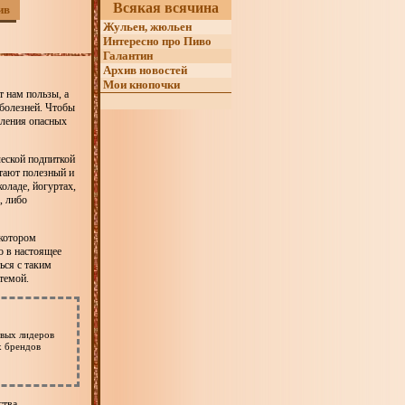
Всякая всячина
ив
Жульен, жюльен
Интересно про Пиво
Галантин
Архив новостей
Мои кнопочки
 нам пользы, а
 болезней. Чтобы
бления опасных
ческой подпиткой
утают полезный и
оладе, йогуртах,
, либо
екотором
о в настоящее
ься с таким
темой.
овых лидеров
х брендов
тва,