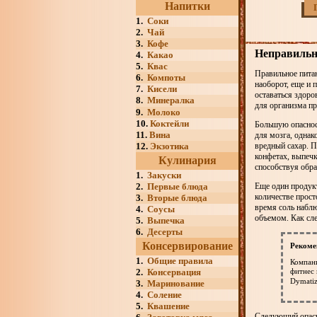
Напитки
1.
Соки
2.
Чай
3.
Кофе
Неправильно
4.
Какао
5.
Квас
Правильное питан
6.
Компоты
наоборот, еще и 
7.
Кисели
оставаться здоро
8.
Минералка
для организма пр
9.
Молоко
10.
Коктейли
Большую опасност
11.
Вина
для мозга, однак
12.
Экзотика
вредный сахар. П
конфетах, выпечк
Кулинария
способствуя обра
1.
Закуски
2.
Первые блюда
Еще один продукт
количестве прост
3.
Вторые блюда
время соль наблю
4.
Соусы
объемом. Как сле
5.
Выпечка
6.
Десерты
Консервирование
Рекоме
1.
Общие правила
Компан
2.
Консервация
фитнес 
Dymatiz
3.
Маринование
4.
Соление
5.
Квашение
Следующий опасн