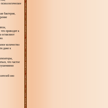
 психологическое
ая бактерия,
тренне
ипсы,
 что приводит к
а оставляют
ка.
мное количество
ти даже к
илизаторы,
ться, что частое
арушениями
сителей оно