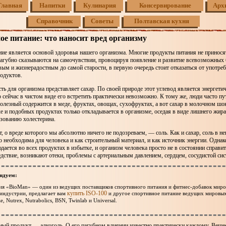
Главная
Напитки
Кулинария
Консервирование
Арх
Справочник
Советы
Полтавская кухня
е питание: что наносит вред организму
ие является основой здоровья нашего организма. Многие продукты питания не приносят
пагубно сказываются на самочувствии, провоцируя появление и развитие всевозможных
вым и жизнерадостным до самой старости, в первую очередь стоит отказаться от употре
одуктов.
ь для организма представляет сахар. По своей природе этот углевод является энергети
о сейчас в чистом виде его встретить практически невозможно. К тому же, люди часто п
олезный содержится в меде, фруктах, овощах, сухофруктах, а вот сахар в молочном шок
е и подобных продуктах только откладывается в организме, оседая в виде лишнего жира
зованию холестерина.
, о вреде которого мы абсолютно ничего не подозреваем, — соль. Как и сахар, соль в н
о необходима для человека и как строительный материал, и как источник энергии. Однак
дается во всех продуктах в избытке, и организм человека просто не в состоянии справит
дствие, возникают отеки, проблемы с артериальным давлением, сердцем, сосудистой сис
ндуем:
ия «BioMan» — один из ведущих поставщиков спортивного питания и фитнес-добавок мир
купить ISO-100
индустрии, предлагает вам
и другое спортивное питание ведущих мировы
e, Nutrex, Nutrabolics, BSN, Twinlab и Universal.
ый продукт — алкоголь. О его пагубном влиянии известно практически каждому. Вещес