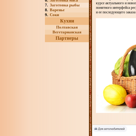
6.
Заготовка мяса
курсе актуального и ново
7.
Заготовка рыбы
понятного интерфейса рес
8.
Варенье
и ее последующего заказа
9.
Соки
Кухни
Полтавская
Вегетарианская
Партнеры