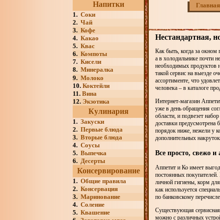
Напитки
Главная
1.
Соки
2.
Чай
3.
Кофе
Нестандартная, н
4.
Какао
5.
Квас
Как быть, когда за окном 
6.
Компоты
а в холодильнике почти н
7.
Кисели
необходимых продуктов на
8.
Минералка
такой сервис на выезде о
9.
Молоко
ассортименте, что удовле
10.
Коктейли
человека – в каталоге про
11.
Вина
12.
Экзотика
Интернет-магазин Аппетит
уже в день обращения сог
Кулинария
области, и подвезет набо
1.
Закуски
доставки предусмотрена б
2.
Первые блюда
порядок ниже, нежели у к
3.
Вторые блюда
дополнительных накруток
4.
Соусы
Все просто, свежо и
5.
Выпечка
6.
Десерты
Аппетит и Ко имеет выго
Консервирование
постоянных покупателей
1.
Общие правила
личной гигиены, корм дл
2.
Консервация
как используется специал
3.
Маринование
по банковскому перечисле
4.
Соление
Существующая сервисная 
5.
Квашение
можно с различных устрой