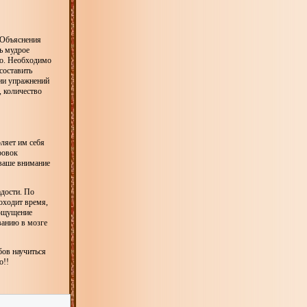
 Объяснения
ь мудрое
но. Необходимо
составить
нии упражнений
, количество
ляет им себя
ровок
 ваше внимание
адости. По
оходит время,
 ощущение
ванию в мозге
бов научиться
о!!