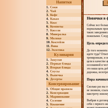
Напитки
1.
Соки
2.
Чай
3.
Кофе
Новички в 
4.
Какао
5.
Квас
Сейчас все больш
6.
Компоты
нормальным проп
7.
Кисели
таких заведениях
8.
Минералка
пожилыми. Следу
9.
Молоко
10.
Коктейли
Цель определя
11.
Вина
12.
Экзотика
До того момента 
идете туда? Отве
Кулинария
тренировкам, и о
1.
Закуски
цели в качестве 
2.
Первые блюда
осознанной и че
3.
Вторые блюда
это ваша цель до
4.
Соусы
дорожка, велотре
5.
Выпечка
6.
Десерты
Пора начина
Консервирование
Сколько раз вы г
1.
Общие правила
не звонили, ссыл
2.
Консервация
навстречу новому
3.
Маринование
4.
Соление
Выбрав и договор
себя с первого ж
5.
Квашение
может травмирова