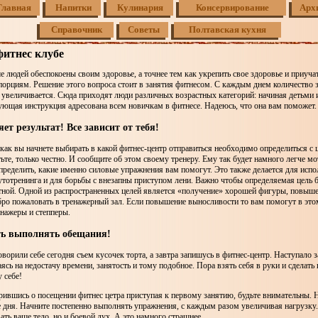
Главная
Напитки
Кулинария
Консервирование
Арх
Справочник
Советы
Полтавская кухня
фитнес клубе
е людей обеспокоены своим здоровье, а точнее тем как укрепить свое здоровье и приучат
орциям. Решение этого вопроса стоит в занятия фитнесом. С каждым днем количество
 увеличивается. Сюда приходят люди различных возрастных категорий: начиная детьми 
ющая инструкция адресована всем новичкам в фитнесе. Надеюсь, что она вам поможет.
ет результат! Все зависит от тебя!
как вы начнете выбирать в какой фитнес-центр отправиться необходимо определиться с 
тьте, только честно. И сообщите об этом своему тренеру. Ему так будет намного легче мо
пределить, какие именно силовые упражнения вам помогут. Это также делается для испо
аутотренинга и для борьбы с внезапны приступом лени. Важно чтобы определяемая цель 
стной. Одной из распространенных целей является «получение» хорошей фигуры, повыше
бро пожаловать в тренажерный зал. Если повышение выносливости то вам помогут в это
нажеры и степперы.
ть выполнять обещания!
оворили себе сегодня съем кусочек торта, а завтра запишусь в фитнес-центр. Наступало за
аясь на недостачу времени, занятость и тому подобное. Пора взять себя в руки и сделать
 себе!
ившись о посещении фитнес цетра приступая к первому занятию, будьте внимательны. 
е дня. Начните постепенно выполнять упражнения, с каждым разом увеличивая нагрузку.
ть ваше тело, но и боевой дух. А это намного страшнее.