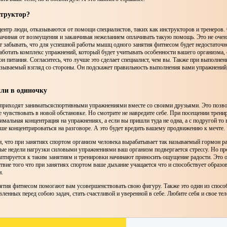
структор?
ентр люди, отказываются от помощи специалистов, таких как инструкторов и тренеров.
начиная от возмущения и заканчивая нежеланием оплачивать такую помощь. Это не очен
ит забывать, что для успешной работы мышц одного занятия фитнесом будет недостаточ
аботать комплекс упражнений, который будет учитывать особенности вашего организма, 
н питания. Согласитесь, что лучше это сделает специалист, чем вы. Также при выполне
азываемый взгляд со стороны. Он подскажет правильность выполнения вами упражнений
ли в одиночку
приходят заниматьсяспортивными упражнениями вместе со своими друзьями. Это позво
 чувствовать в новой обстановке. Но смотрите не навредите себе. При посещении трени
мальная концентрация на упражнениях, а если вы пришли туда не одна, а с подругой то
ьше концентрироваться на разговоре. А это будет вредить вашему продвижению к мечте.
, что при занятиях спортом организм человека вырабатывает так называемый гормон р
вые недели нагрузки силовыми упражнениями ваш организм подвергается стрессу. Но пр
аптируется к таким занятиям и тренировки начинают приносить ощущение радости. Это
твие того что при занятиях спортом ваше дыхание учащается что и способствует образо
и.
ятия фитнесом помогают вам усовершенствовать свою фигуру. Также это один из спосо
вленных перед собою задач, стать счастливой и уверенной в себе. Любите себя и свое тел