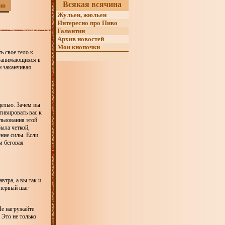
Всякая всячина
ив
Жульен, жюльен
Интересно про Пиво
Галантин
Архив новостей
Мои кнопочки
ь свое тело к
 занимающихся в
и заканчивая
целью. Зачем вы
тивировать вас к
льзования этой
была четкой,
ние силы. Если
м беговая
втра, а вы так и
 первый шаг
Не нагружайте
 Это не только