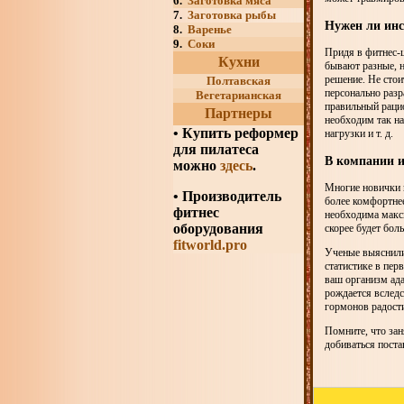
6.
Заготовка мяса
7.
Заготовка рыбы
Нужен ли ин
8.
Варенье
9.
Соки
Придя в фитнес-ц
Кухни
бывают разные, 
решение. Не сто
Полтавская
персонально разр
Вегетарианская
правильный рацио
Партнеры
необходим так н
•
Купить реформер
нагрузки и т. д.
для пилатеса
В компании и
можно
здесь
.
Многие новички 
• Производитель
более комфортнее
фитнес
необходима макси
оборудования
скорее будет бол
fitworld.pro
Ученые выяснили
статистике в пер
ваш организм ад
рождается вследс
гормонов радост
Помните, что зан
добиваться поста