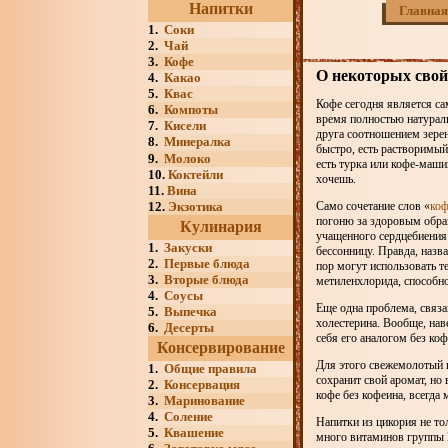
Напитки
Главная
1.
Соки
2.
Чай
3.
Кофе
О некоторых свой
4.
Какао
5.
Квас
Кофе сегодня является с
6.
Компоты
время полностью натурал
7.
Кисели
друга соотношением зерен
8.
Минералка
быстро, есть растворимый
9.
Молоко
есть турка или кофе-маши
10.
Коктейли
хочешь.
11.
Вина
12.
Экзотика
Само сочетание слов «
коф
погоню за здоровым образ
Кулинария
учащенного сердцебиения 
1.
Закуски
бессонницу. Правда, назв
2.
Первые блюда
пор могут использовать 
3.
Вторые блюда
метиленхлорида, способно
4.
Соусы
Еще одна проблема, связ
5.
Выпечка
холестерина. Вообще, нав
6.
Десерты
себя его аналогом без ко
Консервирование
Для этого свежемолотый 
1.
Общие правила
сохранит свой аромат, но
2.
Консервация
кофе без кофеина, всегда 
3.
Маринование
4.
Соление
Напитки из цикория не то
5.
Квашение
много витаминов группы 