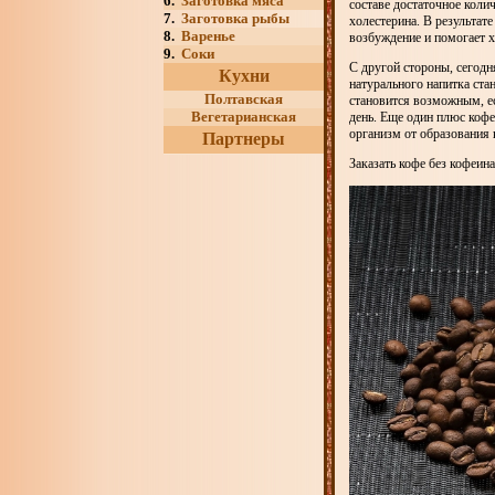
6.
Заготовка мяса
составе достаточное коли
7.
Заготовка рыбы
холестерина. В результат
8.
Варенье
возбуждение и помогает х
9.
Соки
С другой стороны, сегодн
Кухни
натурального напитка ста
Полтавская
становится возможным, ес
Вегетарианская
день. Еще один плюс коф
организм от образования 
Партнеры
Заказать кофе без кофеин