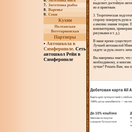
6.
Заготовка мяса
выделяет достойную автош
7.
Заготовка рыбы
но и приятным.
8.
Варенье
9.
Соки
3. Теоретическая подгото
Кухни
сторону повернуть рули и
а именно знания теории.
Полтавская
компьютерами, примерами
Вегетарианская
рисунками и т. д.).
Партнеры
В наше время существует 
•
Автошкола в
Лучшей автошколой Минск
Симферополе.
Сеть
сядете за руль своего лич
автошкол Рейн в
Вы наверняка знаете, что
Симферополе
необходимому, и многим к
лучше? Решать Вам, мы пр