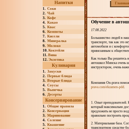
Напитки
Главная
1.
Соки
2.
Чай
3.
Кофе
Обучение в автош
4.
Какао
5.
Квас
17.08.2022
6.
Компоты
7.
Кисели
Большинство людей в наш
8.
Минералка
транспорте, так как это н
9.
Молоко
автомобиля и с комфортом
10.
Коктейли
привязанным к обществен
11.
Вина
Как только Вы решитесь н
12.
Экзотика
автошкол Минска очень ш
Кулинария
инструктором, очень важн
1.
Закуски
2.
Первые блюда
3.
Вторые блюда
Компания On-prava поможе
4.
Соусы
prava.com/ekzamen-pdd
.
5.
Выпечка
6.
Десерты
Консервирование
1. Опыт преподователей. 
1.
Общие правила
который максимально дос
2.
Консервация
предложить не просто вод
3.
Маринование
правильно построить проц
4.
Соление
2. Материальная база. Со
5.
Квашение
транспортном средстве бо