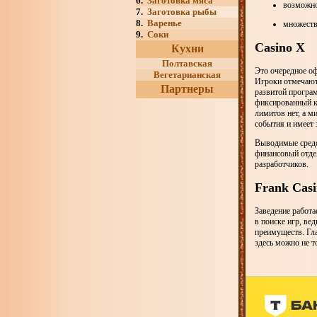
6.
Заготовка мяса
возможно
7.
Заготовка рыбы
8.
Варенье
множеств
9.
Соки
Casino X
Кухни
Полтавская
Это очередное о
Вегетарианская
Игроки отмечают
Партнеры
развитой програм
фиксированный к
лимитов нет, а м
события и имеет 
Выводимые средст
финансовый отдел
разработчиков.
Frank Cas
Заведение работа
в поиске игр, ве
преимуществ. Гла
здесь можно не т