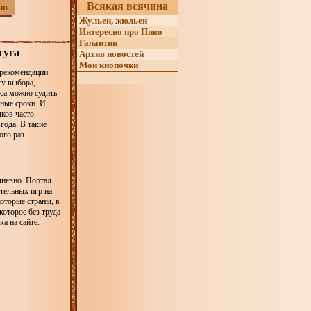
Всякая всячина
ив
Жульен, жюльен
Интересно про Пиво
Галантин
суга
Архив новостей
Мои кнопочки
 рекомендации
су выбора,
рса можно судить
нные сроки. И
чков часто
года. В такие
го раз.
дневно. Портал
тельных игр на
оторые страны, в
которое без труда
а на сайте.