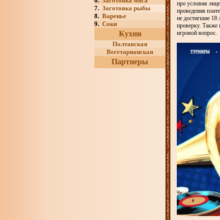
6.
Заготовка мяса
про условия лице
7.
Заготовка рыбы
проведения плате
8.
Варенье
не достигшие 18 
9.
Соки
проверку. Также 
игровой вопрос.
Кухни
Полтавская
Вегетарианская
Партнеры