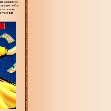
ать надежность
истрацию особам,
одят не одну
ый сложный