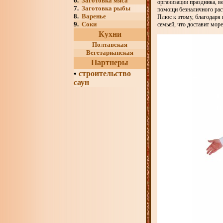
6.
Заготовка мяса
организации праздника, в
7.
Заготовка рыбы
помощи безналичного расч
8.
Варенье
Плюс к этому, благодаря
9.
Соки
семьей, что доставит мор
Кухни
Полтавская
Вегетарианская
Партнеры
•
строительство
саун