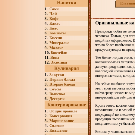
Напитки
Главная
1.
Соки
2.
Чай
3.
Кофе
Оригинальные ка
4.
Какао
5.
Квас
Праздники любят не тольк
6.
Компоты
человека. Только, для то
7.
Кисели
подойти к оформлению. Ве
8.
Минералка
что-то более необычное 
9.
Молоко
присутствующих на празд
10.
Коктейли
11.
Вина
Тем более что для этого,
12.
Экзотика
воспользоваться услугам
данную продукцию, как дл
Кулинария
новогодней и заканчивая 
1.
Закуски
интересные темы, которы
2.
Первые блюда
Но сейчас наиболее попул
3.
Вторые блюда
этот герой завоевал любо
4.
Соусы
найти сразу несколько мо
5.
Выпечка
интересный для себя диза
6.
Десерты
Консервирование
Кроме этого, костюм снег
исполнения, но и разной 
1.
Общие правила
подходящий по внешнему в
2.
Консервация
продукция выполнена иск
3.
Маринование
покупатели могут быть аб
4.
Соление
5.
Квашение
Если же у человека законч