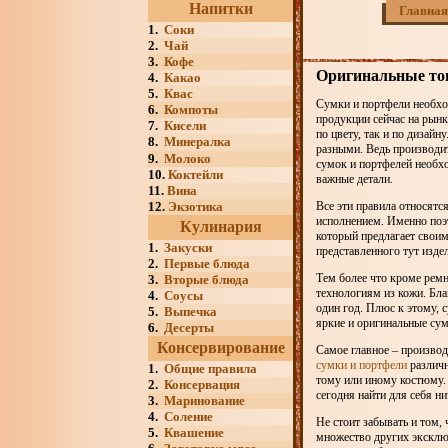
Напитки
Главная
1.
Соки
2.
Чай
3.
Кофе
Оригинальные то
4.
Какао
5.
Квас
Сумки и портфели необхо
6.
Компоты
продукции сейчас на рынк
7.
Кисели
по цвету, так и по дизайн
8.
Минералка
разными. Ведь производит
9.
Молоко
сумок и портфелей необхо
10.
Коктейли
важные детали.
11.
Вина
12.
Экзотика
Все эти правила относятс
исполнением. Именно по
Кулинария
который предлагает свои
1.
Закуски
представленного тут изде
2.
Первые блюда
Тем более что кроме ремн
3.
Вторые блюда
технологиям из кожи. Бла
4.
Соусы
один год. Плюс к этому, 
5.
Выпечка
яркие и оригинальные су
6.
Десерты
Консервирование
Самое главное – производи
сумки и портфели
различн
1.
Общие правила
тому или иному костюму. 
2.
Консервация
сегодня найти для себя н
3.
Маринование
4.
Соление
Не стоит забывать и том, 
5.
Квашение
множество других эксклю