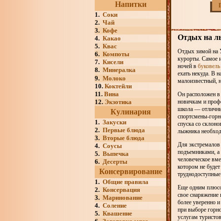
Напитки
1.
Соки
2.
Чай
3.
Кофе
Отдых на л
4.
Какао
5.
Квас
Отдых зимой на 
6.
Компоты
курорты. Самое и
7.
Кисели
ночей в
буковель
8.
Минералка
ехать некуда. В 
9.
Молоко
малоизвестный, 
10.
Коктейли
11.
Вина
Он расположен в 
12.
Экзотика
новичкам и проф
школа — отличны
Кулинария
спортсмены-горн
1.
Закуски
спуска со склоно
2.
Первые блюда
лыжника необход
3.
Вторые блюда
Для экстремалов 
4.
Соусы
подъемниками, а 
5.
Выпечка
человеческое вме
6.
Десерты
котором не будет
Консервирование
труднодоступные
1.
Общие правила
Еще одним плюсо
2.
Консервация
свое снаряжение 
3.
Маринование
более уверенно и
4.
Соление
при выборе горн
5.
Квашение
услугам туристов