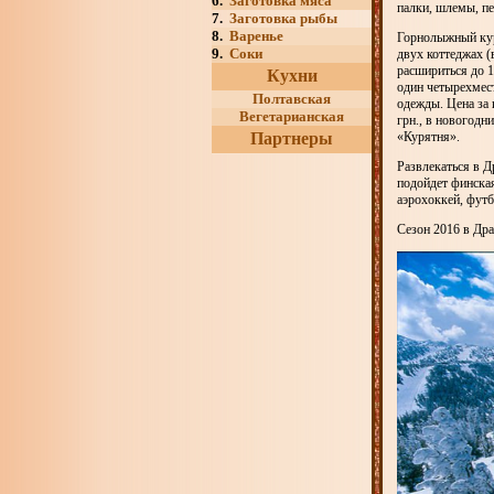
6.
Заготовка мяса
палки, шлемы, пер
7.
Заготовка рыбы
8.
Варенье
Горнолыжный кур
9.
Соки
двух коттеджах 
расшириться до 1
Кухни
один четырехмест
Полтавская
одежды. Цена за 
Вегетарианская
грн., в новогодн
Партнеры
«Курятня».
Развлекаться в Д
подойдет финская
аэрохоккей, футб
Сезон 2016 в Дра