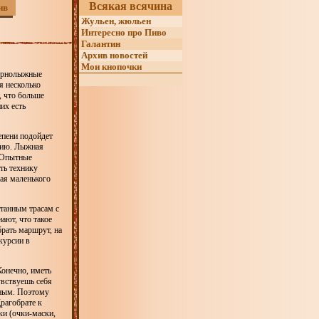
Всякая всячина
ив
Жульен, жюльен
Интересно про Пиво
Галантин
Архив новостей
Мои кнопочки
горнолыжные
я несколько
, что больше
их есть
епени подойдет
нию. Лыжная
. Опытные
ть технику
вая маленького
атанным трасам с
ают, что такое
брать маршрут, на
курсии в
онечно, иметь
увствуешь себя
нным. Поэтому
рагобрате к
ки (очки-маски,