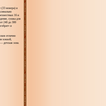
 (33 номера) и
ксимально
рехместных 16 и
дение, сушка для
от 240 до 300
агобрат» и
усков отлично
ли хоккей,
 — детская зона.