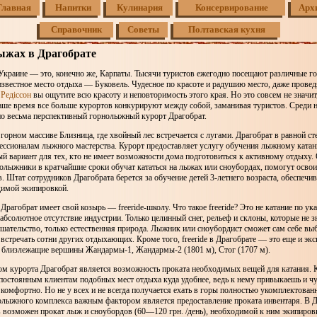
Главная
Напитки
Кулинария
Консервирование
Арх
Справочник
Советы
Полтавская кухня
ыжах в Драгобрате
Украине — это, конечно же, Карпаты. Тысячи туристов ежегодно посещают различные 
звестное место отдыха — Буковель. Чудесное по красоте и радушию место, даже провед
 Редіссон
вы ощутите всю красоту и неповторимость этого края. Но это совсем не значит
наше время все больше курортов конкурируют между собой, заманивая туристов. Среди н
но весьма перспективный горнолыжный курорт Драгобрат.
горном массиве Близница, где хвойный лес встречается с лугами. Драгобрат в равной ст
ессионалам лыжного мастерства. Курорт предоставляет услугу обучения лыжному ката
й вариант для тех, кто не имеет возможности дома подготовиться к активному отдыху
олыжники в кратчайшие сроки обучат кататься на лыжах или сноубордах, помогут освои
в. Штат сотрудников Драгобрата берется за обучение детей 3-летнего возраста, обеспечи
имой экипировкой.
Драгобрат имеет свой козырь — freeride-школу. Что такое freeride? Это не катание по ук
абсолютное отсутствие индустрии. Только целинный снег, рельеф и склоны, которые не зн
шательство, только естественная природа. Лыжник или сноубордист сможет сам себе вы
 встречать сотни других отдыхающих. Кроме того, freeride в Драгобрате — это еще и экс
 близлежащие вершины Жандармы-1, Жандармы-2 (1801 м), Стог (1707 м).
м курорта Драгобрат является возможность проката необходимых вещей для катания. К
постоянным клиентам подобных мест отдыха куда удобнее, ведь к нему привыкаешь и ч
 комфортно. Но не у всех и не всегда получается ехать в горы полностью укомплектова
олыжного комплекса важным фактором является предоставление проката инвентаря. В Д
 возможен прокат лыж и сноубордов (60—120 грн. /день), необходимой к ним экипиров