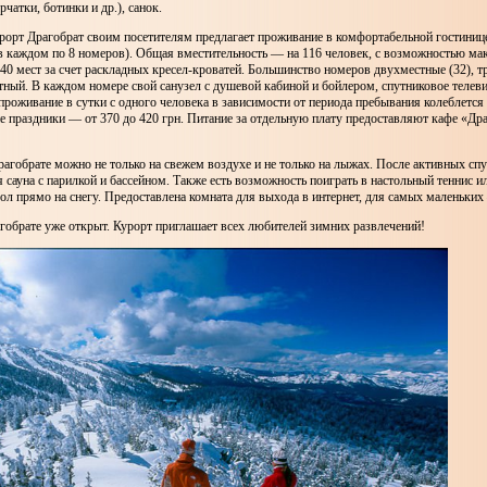
чатки, ботинки и др.), санок.
орт Драгобрат своим посетителям предлагает проживание в комфортабельной гостинице
(в каждом по 8 номеров). Общая вместительность — на 116 человек, с возможностью ма
40 мест за счет раскладных кресел-кроватей. Большинство номеров двухместные (32), т
ный. В каждом номере свой санузел с душевой кабиной и бойлером, спутниковое телеви
проживание в сутки с одного человека в зависимости от периода пребывания колеблется 
ие праздники — от 370 до 420 грн. Питание за отдельную плату предоставляют кафе «Др
рагобрате можно не только на свежем воздухе и не только на лыжах. После активных сп
 сауна с парилкой и бассейном. Также есть возможность поиграть в настольный теннис и
ол прямо на снегу. Предоставлена комната для выхода в интернет, для самых маленьких
гобрате уже открыт. Курорт приглашает всех любителей зимних развлечений!