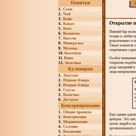
Напитки
1.
Соки
2.
Чай
3.
Кофе
Открытие п
4.
Какао
5.
Квас
Пивной бар являе
6.
Компоты
только в любви м
7.
Кисели
развлечениях и 
8.
Минералка
Также клиентов п
9.
Молоко
спортивных соре
10.
Коктейли
11.
Вина
Особое внимание
12.
Экзотика
открытия подобн
рода заведений в
Кулинария
люди непременно 
1.
Закуски
2.
Первые блюда
3.
Вторые блюда
4.
Соусы
5.
Выпечка
6.
Десерты
с
Консервирование
1.
Общие правила
Еще одним удачн
2.
Консервация
центров. Это свя
3.
Маринование
поток людей в по
4.
Соление
организовывать 
5.
Квашение