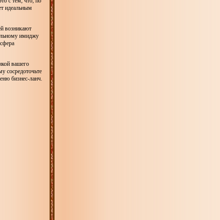
о с тем, что, по
ет идеальным
ей возникают
еальному имиджу
осфера
инкой вашего
му сосредоточьте
еню бизнес-ланч.