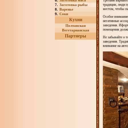
6.
Заготовка мяса
Третьим варианто
традиции, люди п
7.
Заготовка рыбы
местом, чтобы ск
8.
Варенье
9.
Соки
Особое внимание 
Кухни
негативные ассо
заведения. Ифор
Полтавская
помещения должн
Вегетарианская
Партнеры
Не забывайте о т
заведения. Тради
внимание на авто