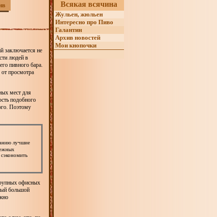
Всякая всячина
ив
Жульен, жюльен
Интересно про Пиво
Галантин
Архив новостей
Мои кнопочки
й заключается не
сти людей в
го пивного бара.
: от просмотра
ных мест для
ость подобного
ного. Поэтому
манию лучшие
бежных
 сэкономить
крупных офисных
амый большой
ожно