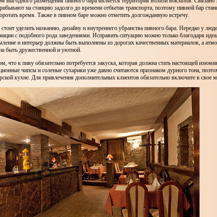
м выгодного размещения пивного бара является территория вблизи вокзалов. Связано эт
рибывают на станцию задолго до времени отбытия транспорта, поэтому пивной бар стан
оротать время. Также в пивном баре можно отметить долгожданную встречу.
стоит уделить названию, дизайну и внутреннего убранства пивного бара. Нередко у люд
циации с подобного рода заведениями. Исправить ситуацию можно только благодаря ид
мление и интерьер должны быть выполнены из дорогих качественных материалов, а атм
а быть дружественной и уютной.
ом, что к пиву обязательно потребуется закуска, которая должна стать настоящей изюм
ционные чипсы и соленые сухарики уже давно считаются признаком дурного тона, поэто
рской кухне. Для привлечения дополнительных клиентов обязательно включите в свое м