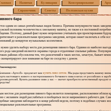
Главная
Напитки
Кулинария
Консервирование
Арх
Справочник
Советы
Полтавская кухня
ивного бара
тся одним из самых рентабельных видов бизнеса. Причина популярности таких заведени
ужской половины человечества к хмельному напитку, но также и в постоянной потребно
общении. Поэтому, данный факт нужно непременно учитывать при проектировании будуще
ритягивает и развлекательная программа заведения, которая ожжет включать в себя все
внований до концертов музыкальных коллективов.
 нужно уделять выбору места для размещения пивного бара. Одними из наиболее выгод
ого рода заведений являются окраины города и отдаленные спальные районы. Популярн
 таких районах обусловлена тем, что развлечений в таких местах, зачастую, бывает нем
сконцентрируют свое внимание на баре по соседству с домом.
Рекомендуем:
купить пиво оптом
Компания «АртелЪ» предлагает вам
. Мы рады представить вашему вни
сорта настоящего живого и пастеризованного бочкового пива в кегах от российских и зару
производителей. Купить разливное пиво у нас — значит приобрести качественный продукт и
редства!
ым местом для размещения пивного бара является помещение, расположенное вблизи 
зно с желанием людей расслабиться и пообщаться после напряженного рабочего дня. С
добные заведения наблюдается в конце рабочей недели, поэтому в подобных случаях м
специальные развлекательные программы.