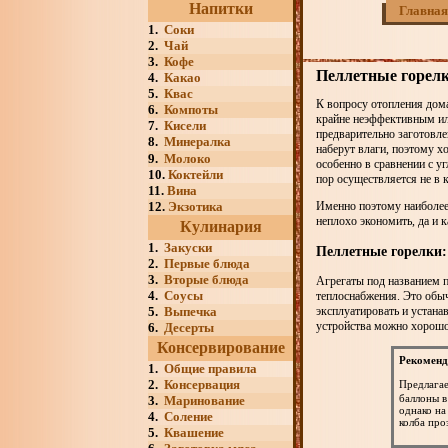
Напитки
Главная
1.
Соки
2.
Чай
3.
Кофе
Пеллетные горел
4.
Какао
5.
Квас
К вопросу отопления дома
6.
Компоты
крайне неэффективным ил
7.
Кисели
предварительно заготовлен
8.
Минералка
наберут влаги, поэтому х
9.
Молоко
особенно в сравнении с у
10.
Коктейли
пор осуществляется не в 
11.
Вина
12.
Экзотика
Именно поэтому наиболее
неплохо экономить, да и 
Кулинария
1.
Закуски
Пеллетные горелки:
2.
Первые блюда
3.
Вторые блюда
Агрегаты под названием п
4.
Соусы
теплоснабжения. Это обыч
5.
Выпечка
эксплуатировать и устана
устройства можно хорошо
6.
Десерты
Консервирование
Рекоменд
1.
Общие правила
2.
Консервация
Предлага
баллоны в
3.
Маринование
однако на
4.
Соление
колба про
5.
Квашение