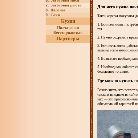
6.
Заготовка мяса
7.
Заготовка рыбы
Для чего нужно пок
8.
Варенье
9.
Соки
Такой агрегат покупают д
Кухни
1. Если возникает потреб
Полтавская
газ.
Вегетарианская
2. Нужно сохранить прежн
Партнеры
3. Если есть котел, рабо
замены всего имеющегося 
4. Возникает необходимо
5. Необходимо избавиться
бесплатное топливо.
Где можно купить п
Важно знать, что пеллетн
также и на одном из сайт
них — это профессиональ
обязательной гарантией н