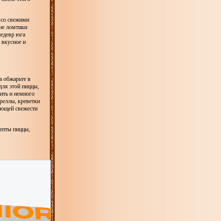
 со свежими
ие ломтики
шедевр юга
 вкусное и
а обжарьте в
для этой пиццы,
ить и немного
реллы, креветки
ающей свежести
цепты пиццы,