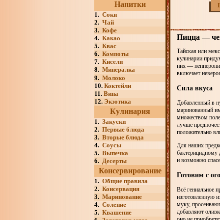
Напитки
1.
Соки
2.
Чай
3.
Кофе
Пицца — че
4.
Какао
5.
Квас
Тайская или мекс
6.
Компоты
кулинарии придум
7.
Кисели
них — пепперони 
8.
Минералка
включает неверо
9.
Молоко
10.
Коктейли
Сила вкуса
11.
Вина
12.
Экзотика
Добавленный в ну
маринованный им
Кулинария
множеством полез
1.
Закуски
лучше предпочест
2.
Первые блюда
положительно вли
3.
Вторые блюда
4.
Соусы
Для наших предко
5.
Выпечка
бактерицидному д
и возможно спасе
6.
Десерты
Консервирование
Готовим с ог
1.
Общие правила
2.
Консервация
Всё гениальное п
3.
Маринование
изготовленную и
4.
Соление
муку, просеивают
добавляют оливко
5.
Квашение
оно не приобрете