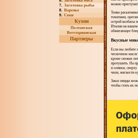
6.
Заготовка мяса
можно приступат
7.
Заготовка рыбы
8.
Варенье
Тонко раскатанно
9.
Соки
томатами, орега
Кухни
острой колбасы 
Италии на вашем 
Полтавская
обжигающее блю
Вегетарианская
Партнеры
Вкусные мик
Если вы любите н
чесночном масле 
кроме свежих пом
протушить. На п
и оливки, сверх
чили, мягкости к
Заказ пиццы мож
чтобы стать их п