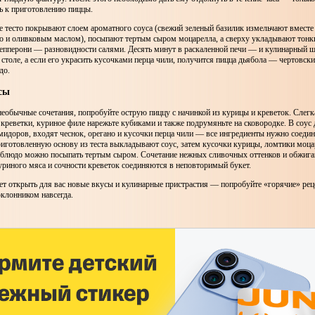
ь к приготовлению пиццы.
е тесто покрывают слоем ароматного соуса (свежий зеленый базилик измельчают вместе
но и оливковым маслом), посыпают тертым сыром моцарелла, а сверху укладывают тонк
пепперони — разновидности салями. Десять минут в раскаленной печи — и кулинарный 
столе, а если его украсить кусочками перца чили, получится пицца дьябола — чертовски
до.
сы
еобычные сочетания, попробуйте острую пиццу с начинкой из курицы и креветок. Слегк
креветки, куриное филе нарежьте кубиками и также подрумяньте на сковородке. В соус 
идоров, входят чеснок, орегано и кусочки перца чили — все ингредиенты нужно соедин
риготовленную основу из теста выкладывают соус, затем кусочки курицы, ломтики моца
у блюдо можно посыпать тертым сыром. Сочетание нежных сливочных оттенков и обжиг
уриного мяса и сочности креветок соединяются в неповторимый букет.
ет открыть для вас новые вкусы и кулинарные пристрастия — попробуйте «горячие» ре
оклонником навсегда.