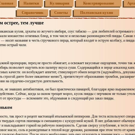
Главная
Напитки
Кулинария
Консервирование
Арх
Справочник
Советы
Полтавская кухня
м острее, тем лучше
иканская кухня, цукаты из жгучего имбиря, соус табаско — для любителей остренького
али множество огненных блюд, в том числе и несколько разновидностей пиццы. Самая 
— носит название в честь стручкового перца, который входит в острую колбасу, а пицца
ятно острый чили.
жной пропорции, перец не просто обжигает, а освежает вкусовые ощущения, точно так ж
бирь позволяет ощутить всю палитру вкуса суши. Содержащийся в перце алкалоид капс
ных качеств: он возбуждает аппетит, стимулирует обмен веществ (задумайтесь, девушк
ь строгой диете более пикантное меню?), препятствует образованию тромбов, расширяе
яя на сердечно-сосудистую деятельность.
в, не знавших антибиотиков, он был практически панацеей, благодаря ярко выраженном
ействию. Сейчас, когда за окном трещит мороз, кусок пиццы с перчиком не только утол
т от простуды — вспомните это, обдумывая в следующий раз заказ пиццы.
оньком
росто, так прост и рецепт настоящей итальянской пепперони. Для теста используют спец
з твердых сортов пшеницы и смешанную с кукурузной мукой. В нее добавляют обычн
 и выкладывают горкой на рабочую поверхность. Сделав сверху углубление, в тесто пос
вое масло, соль и разведенные в теплой воде дрожжи, разминая при этом тесто от краев 
т гладкую фактуру. После этого необходимо дать ему отдохнуть в течение часа — только