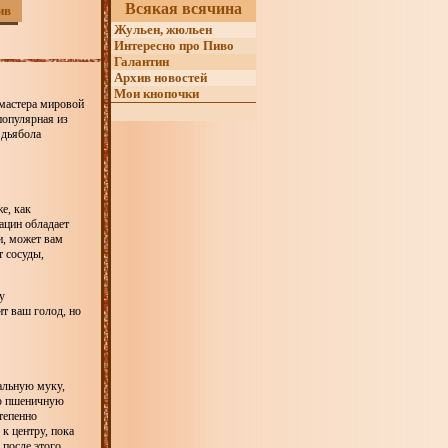
Всякая всячина
ив
Жульен, жюльен
Интересно про Пиво
Галантин
Архив новостей
Мои кнопочки
 мастера мировой
популярная из
 дьябола
е, как
ацин обладает
и, может вам
т сосуды,
у
ит ваш голод, но
иальную муку,
ую пшеничную
тепенно
к центру, пока
 после этого