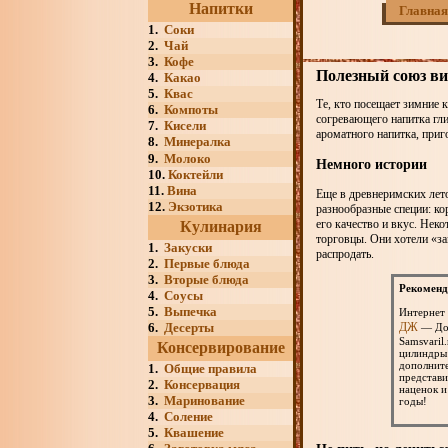
Напитки
Главная
1.
Соки
2.
Чай
3.
Кофе
Полезный союз ви
4.
Какао
5.
Квас
Те, кто посещает зимние 
6.
Компоты
согревающего напитка гли
7.
Кисели
ароматного напитка, при
8.
Минералка
9.
Молоко
Немного истории
10.
Коктейли
11.
Вина
Еще в древнеримских лето
12.
Экзотика
разнообразные специи: кор
его качество и вкус. Неко
Кулинария
торговцы. Они хотели «за
1.
Закуски
распродать.
2.
Первые блюда
3.
Вторые блюда
Рекоменд
4.
Соусы
5.
Выпечка
Интернет 
6.
Десерты
ДЖ
— Доб
Samsvaril
Консервирование
цилиндры 
дополните
1.
Общие правила
представи
2.
Консервация
наценок и
3.
Маринование
годы!
4.
Соление
5.
Квашение