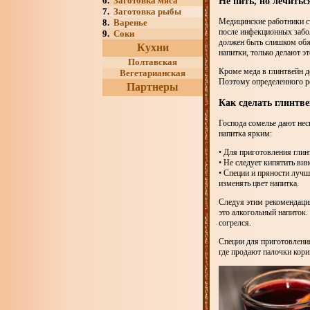
Не пить, но лечитьс
6.
Заготовка мяса
7.
Заготовка рыбы
Медицинские работники сч
8.
Варенье
после инфекционных забо
9.
Соки
должен быть слишком обжи
Кухни
напитки, только делают эт
Полтавская
Кроме меда в глинтвейн д
Вегетарианская
Поэтому определенного ре
Партнеры
Как сделать глинтв
Господа сомелье дают нес
напитка ярким:
• Для приготовления глин
• Не следует кипятить вин
• Специи и пряности лучш
изменять цвет напитка.
Следуя этим рекомендация
это алкогольный напиток. 
согрелся.
Специи для приготовления
где продают палочки кориц