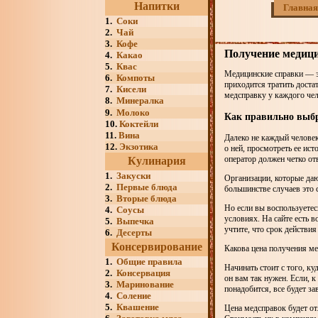
Напитки
Главная
1.
Соки
2.
Чай
3.
Кофе
Получение медици
4.
Какао
5.
Квас
Медицинские справки — э
6.
Компоты
приходится тратить дост
7.
Кисели
медсправку у каждого чел
8.
Минералка
9.
Молоко
Как правильно выбр
10.
Коктейли
11.
Вина
Далеко не каждый челове
12.
Экзотика
о ней, просмотреть ее ис
оператор должен четко от
Кулинария
1.
Закуски
Организации, которые да
2.
Первые блюда
большинстве случаев это с
3.
Вторые блюда
Но если вы воспользуетес
4.
Соусы
условиях. На сайте есть 
5.
Выпечка
учтите, что срок действи
6.
Десерты
Консервирование
Какова цена получения ме
1.
Общие правила
Начинать стоит с того, к
2.
Консервация
он вам так нужен. Если, к
3.
Маринование
понадобится, все будет за
4.
Соление
5.
Квашение
Цена медсправок будет от