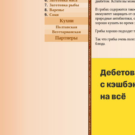
6.
Заготовка мяса
диабетом. Кстати вы може
7.
Заготовка рыбы
В грибах содержится тако
8.
Варенье
иммунитет защищать от св
9.
Соки
природные антибиотики, 
Кухни
хорошо кушать во время 
Полтавская
Грибы хорошо подходят те
Вегетарианская
Партнеры
Так что грибы очень поле
блюда.