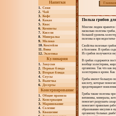
Напитки
Главная
1.
Соки
2.
Чай
3.
Кофе
Польза грибов дл
4.
Какао
5.
Квас
Многим людям нравится хо
6.
Компоты
насколько полезны грибы 
7.
Кисели
большой уровень холестер
8.
Минералка
полезны и при недостатке 
9.
Молоко
10.
Коктейли
Свойства полезные грибов
11.
Вина
и болезням. В грибах сод
12.
Экзотика
Из грибов получаются вку
Кулинария
В грибах содержится пост
1.
Закуски
вообще холестерина, жиро
2.
Первые блюда
организма. Так что как ви
холестерина в крови. Как
3.
Вторые блюда
4.
Соусы
Грибы имеют большую пол
5.
Выпечка
кислоту, которые помогаю
6.
Десерты
предотвращают появление
Консервирование
Грибы также полезны при 
1.
Общие правила
витамины, минералы, кот
2.
Консервация
помогает разрушать сахар
3.
Маринование
помогают правильно рабо
4.
Соление
образованию инсулин в н
5.
Квашение
организму больных диабе