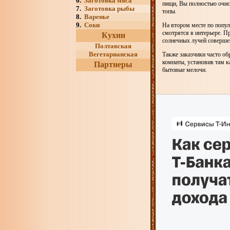
6.
Заготовка мяса
пищи, Вы полностью очист
7.
Заготовка рыбы
топы.
8.
Варенье
9.
Соки
На втором месте по попул
смотрятся в интерьере. П
Кухни
солнечных лучей соверше
Полтавская
Вегетарианская
Также заказчики часто о
комнаты, установив там к
Партнеры
бытовые мелочи.