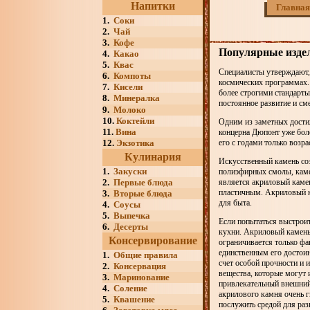
Напитки
Главная
1.
Соки
2.
Чай
3.
Кофе
Популярные издел
4.
Какао
5.
Квас
Специалисты утверждают, 
6.
Компоты
космических программах. 
7.
Кисели
более строгими стандарты
8.
Минералка
постоянное развитие и с
9.
Молоко
10.
Коктейли
Одним из заметных достиж
11.
Вина
концерна Дюпонт уже боле
12.
Экзотика
его с годами только возрас
Кулинария
Искусственный камень соз
1.
Закуски
полиэфирных смолы, каме
2.
Первые блюда
является акриловый камен
пластичным. Акриловый к
3.
Вторые блюда
для быта.
4.
Соусы
5.
Выпечка
Если попытаться выстроит
6.
Десерты
кухни. Акриловый камень
Консервирование
ограничивается только фа
единственным его достои
1.
Общие правила
счет особой прочности и
2.
Консервация
вещества, которые могут 
3.
Маринование
привлекательный внешний 
4.
Соление
акрилового камня очень г
5.
Квашение
послужить средой для раз