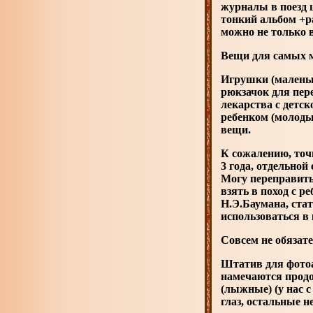
журналы в поезд
тонкий альбом +р
можно не только 
Вещи для самых ма
Игрушки (маленьк
рюкзачок для пер
лекарства с детс
ребенком (молоды
вещи.
К сожалению, точн
3 года, отдельной
Могу переправить
взять в поход с 
Н.Э.Баумана, ста
использоваться в
Совсем не обязат
Штатив для фотоа
намечаются продо
(лыжные) (у нас 
глаз, остальные н