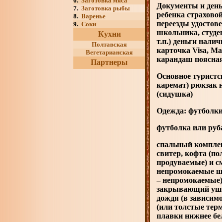
6.
Заготовка мяса
Документы и день
7.
Заготовка рыбы
ребенка страховой
8.
Варенье
переезды удостове
9.
Соки
школьника, студен
Кухни
т.п.) деньги нали
Полтавская
карточка Visa, M
Вегетарианская
карандаш поясная
Партнеры
Основное туристс
каремат) рюкзак 
(сидушка)
Одежда: футболки
футболка или руб
спальный комплек
свитер, кофта (по
продуваемые) и см
непромокаемые шт
– непромокаемые) 
закрывающий уши 
дождя (в зависим
(или толстые терм
плавки нижнее бел