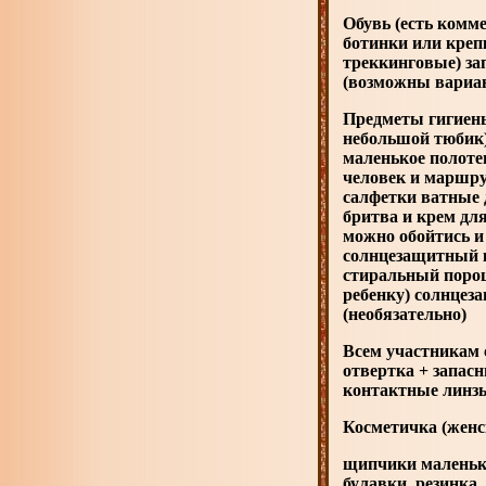
Обувь (есть комме
ботинки или креп
треккинговые) зап
(возможны вариан
Предметы гигиены
небольшой тюбик
маленькое полотен
человек и маршру
салфетки ватные д
бритва и крем для
можно обойтись 
солнцезащитный к
стиральный порош
ребенку) солнцез
(необязательно)
Всем участникам 
отвертка + запас
контактные линзы
Косметичка (женск
щипчики маленьки
булавки, резинка,