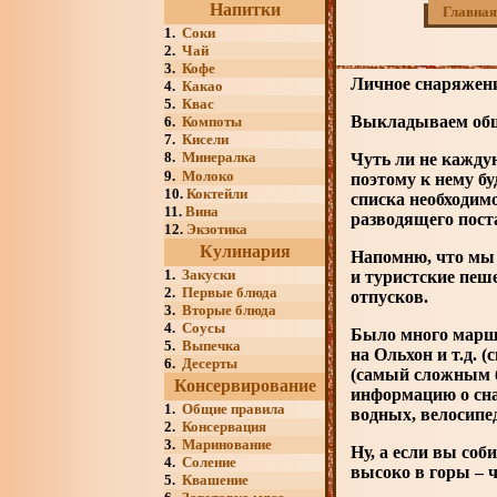
Напитки
Главная
1.
Соки
2.
Чай
3.
Кофе
Личное снаряжени
4.
Какао
5.
Квас
Выкладываем общи
6.
Компоты
7.
Кисели
8.
Минералка
Чуть ли не кажду
9.
Молоко
поэтому к нему бу
10.
Коктейли
списка необходим
11.
Вина
разводящего пост
12.
Экзотика
Кулинария
Напомню, что мы 
1.
Закуски
и туристские пеше
2.
Первые блюда
отпусков.
3.
Вторые блюда
4.
Соусы
Было много маршр
5.
Выпечка
на Ольхон и т.д. 
6.
Десерты
(самый сложным б
Консервирование
информацию о сна
1.
Общие правила
водных, велосипед
2.
Консервация
3.
Маринование
Ну, а если вы соб
4.
Соление
высоко в горы – 
5.
Квашение