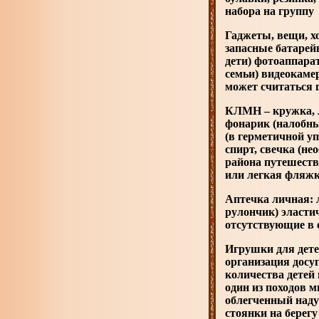
набора на группу
Гаджеты, вещи, х
запасные батарей
дети) фотоаппара
семьи) видеокаме
может считаться
КЛМН – кружка, л
фонарик (налобны
(в герметичной у
спирт, свечка (не
района путешеств
или легкая фляжка
Аптечка личная:
рулончик) эласти
отсутствующие в 
Игрушки для дете
организация досуг
количества детей
один из походов 
облегченный наду
стоянки на берегу