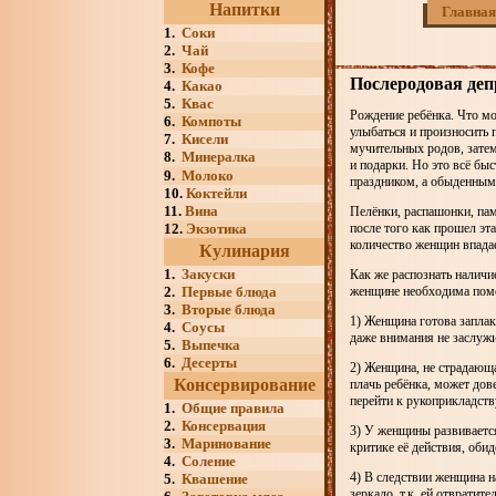
Напитки
Главная
1.
Соки
2.
Чай
3.
Кофе
Послеродовая деп
4.
Какао
5.
Квас
Рождение ребёнка. Что мож
6.
Компоты
улыбаться и произносить 
7.
Кисели
мучительных родов, зате
8.
Минералка
и подарки. Но это всё бы
9.
Молоко
праздником, а обыденными
10.
Коктейли
11.
Вина
Пелёнки, распашонки, пам
12.
Экзотика
после того как прошел эт
количество женщин впада
Кулинария
1.
Закуски
Как же распознать наличи
2.
Первые блюда
женщине необходима пом
3.
Вторые блюда
1) Женщина готова запла
4.
Соусы
даже внимания не заслужи
5.
Выпечка
6.
Десерты
2) Женщина, не страдающая
Консервирование
плачь ребёнка, может дов
перейти к рукоприкладств
1.
Общие правила
2.
Консервация
3) У женщины развивается
3.
Маринование
критике её действия, обиде
4.
Соление
4) В следствии женщина на
5.
Квашение
зеркало, т.к. ей отвратит