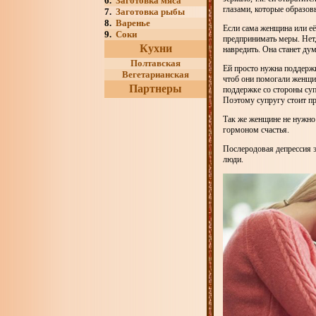
6.
Заготовка мяса
глазами, которые образов
7.
Заготовка рыбы
8.
Варенье
Если сама женщина или её
9.
Соки
предпринимать меры. Нет,
Кухни
навредить. Она станет ду
Полтавская
Ей просто нужна поддержк
Вегетарианская
чтоб они помогали женщин
Партнеры
поддержке со стороны суп
Поэтому супругу стоит п
Так же женщине не нужно
гормоном счастья.
Послеродовая депрессия э
люди.