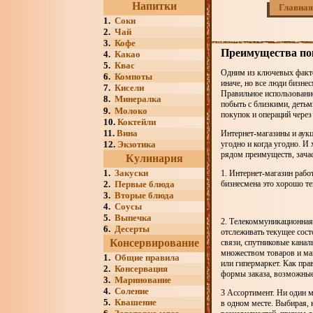
Напитки
Главная
1.
Соки
2.
Чай
3.
Кофе
Преимущества пок
4.
Какао
5.
Квас
Одним из ключевых факто
6.
Компоты
иначе, но все люди бизне
7.
Кисели
Правильное использовани
8.
Минералка
побыть с близкими, детьм
9.
Молоко
покупок и операций через 
10.
Коктейли
11.
Вина
Интернет-магазины и аук
12.
Экзотика
угодно и когда угодно. И
рядом преимуществ, зача
Кулинария
1.
Закуски
1. Интернет-магазин работ
2.
Первые блюда
бизнесмена это хорошо те
3.
Вторые блюда
4.
Соусы
5.
Выпечка
2. Телекоммуникационная 
6.
Десерты
отслеживать текущее сост
Консервирование
связи, спутниковые канал
множеством товаров и маг
1.
Общие правила
или гипермаркет. Как пра
2.
Консервация
формы заказа, возможные 
3.
Маринование
4.
Соление
3 Ассортимент. Ни один м
5.
Квашение
в одном месте. Выбирая, 