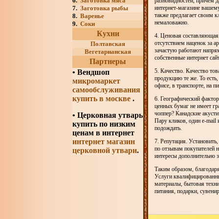
6.
Заготовка мяса
разновидностей, причем д
7.
Заготовка рыбы
интернет-магазине вашем
также предлагает своим к
8.
Варенье
немаловажно.
9.
Соки
Кухни
4. Ценовая составляющая.
отсутствием наценок за а
Полтавская
зачастую работают напря
Вегетарианская
собственные интернет сай
Партнеры
5. Качество. Качество тов
•
Вендшоп
продукцию те же. То есть
микромаркет
офисе, в транспорте, на 
самообслуживания
купить в москве
.
6. Географический фактор
ценных бумаг не имеет г
чоппер? Канадские акусти
• Церковная утварь
Пару кликов, один e-mail
купить по низким
подождать.
ценам в интернет
интернет магазин
7. Репутация. Установить
по отзывам покупателей н
церковной утвари
.
интересы дополнительно 
Таким образом, благодаря
Услуги квалифицированны
материалы, бытовая техни
питания, подарки, сувени