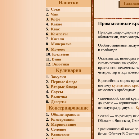
Напитки
Главная
1.
Соки
2.
Чай
3.
Кофе
Промысловые кра
4.
Какао
5.
Квас
Природа щедро одарила р
6.
Компоты
обитателями, мясо котор
7.
Кисели
8.
Минералка
Особого внимания заслуж
9.
Молоко
и крабоидов.
10.
Коктейли
Оказывается, некоторые 
11.
Вина
сильно похожи на крабов,
12.
Экзотика
практически незаметны, т
Кулинария
четырех пар и подгибаетс
1.
Закуски
В российских морях пром
2.
Первые блюда
поэтому
купить мясо кра
3.
Вторые блюда
относится к крабоидам:
4.
Соусы
5.
Выпечка
• камчатский, самый круп
6.
Десерты
до красно — коричневого.
Консервирование
от полутора до двух кг.
Ку
1.
Общие правила
• синий — по размеру не 
2.
Консервация
Обитает в Японском, Охо
3.
Маринование
4.
Соление
• равношиповый также по
белая. Обитает В Охотско
5.
Квашение