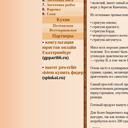
6.
Заготовка мяса
• колючий, имеет самый ш
7.
Заготовка рыбы
море у берегов Камчатки,
8.
Варенье
9.
Соки
Из остальных промысловых
Кухни
• стригуна опилио;
Полтавская
• стригуна красного;
Вегетарианская
• стригуна Бэрда;
Партнеры
• четырехугольного волос
• стригуна ангулятуса.
•
консультация
юристов онлайн
Мясо всех морских ракооб
телятине. Его может быть
Екатеринбург
углеводов практически не
(gppart66.ru)
— группу В, в том числе 
•
maver powerlite
Очень часто в кулинарны
sistem купить фидер
сурими, однако, желающим
приготовить его самостоя
(spinkat.ru)
Самый простой способ при
соответствовать размерам
перец горошком, опустить
размера.
Готовый продукт вынуть и
Для более бюджетного ва
выгодно, так как можно п
потребуется всего 200 гр