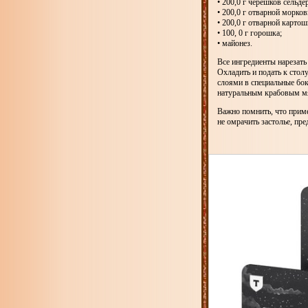
• 200,0 г черешков сельде
• 200,0 г отварной морков
• 200,0 г отварной картош
• 100, 0 г горошка;
• майонез.
Все ингредиенты нарезат
Охладить и подать к стол
слоями в специальные бо
натуральным крабовым мяс
Важно помнить, что прим
не омрачить застолье, пре