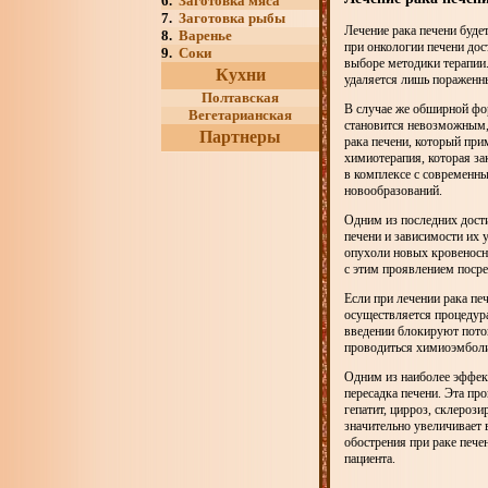
6.
Заготовка мяса
7.
Заготовка рыбы
Лечение рака печени буде
8.
Варенье
при онкологии печени дос
9.
Соки
выборе методики терапии.
Кухни
удаляется лишь пораженны
Полтавская
В случае же обширной фор
Вегетарианская
становится невозможным,
Партнеры
рака печени, который при
химиотерапия, которая за
в комплексе с современн
новообразований.
Одним из последних дости
печени и зависимости их 
опухоли новых кровеносн
с этим проявлением посре
Если при лечении рака пе
осуществляется процедура
введении блокируют поток
проводиться химиоэмболи
Одним из наиболее эффект
пересадка печени. Эта пр
гепатит, цирроз, склероз
значительно увеличивает 
обострения при раке пече
пациента.