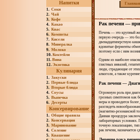
Напитки
Главная
1.
Соки
2.
Чай
3.
Кофе
Рак печени — при
4.
Какао
5.
Квас
Печень — это крупный же
6.
Компоты
первую очередь — это бо
7.
Кисели
двенадцатиперстную кишк
8.
Минералка
ядовитые ферменты обмена
9.
Молоко
поэтому если с ним возни
10.
Коктейли
11.
Вина
Одним из наиболее опасны
12.
Экзотика
глистных инвазий, гепати
люди, страдающие от этих
Кулинария
алкоголя, а также курение
1.
Закуски
2.
Первые блюда
Рак печени — Диагн
3.
Вторые блюда
4.
Соусы
Огромную роль при диагно
5.
Выпечка
грозных симптомов как б
меры и проводится более
6.
Десерты
разглядеть новообразова
Консервирование
(магнитно-резонансной то
1.
Общие правила
Данная процедура заключа
2.
Консервация
лабораторных условиях. П
3.
Маринование
точную локализацию, тип 
4.
Соление
рак печени, назначается 
5.
Квашение
Лечение рака печен