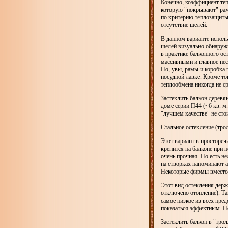
Конечно, коэффициент теп
которую "покрывают" рам
по критерию теплозащиты 
отсутствие щелей.
В данном варианте исполь
щелей визуально обнаружи
в практике балконного ос
массивными и главное не
Но, увы, рамы и коробка 
посудной лавке. Кроме то
теплообмена никогда не с
Застеклить балкон деревя
доме серии П44 (~6 кв. м.
"лучшем качестве" не сто
Стальное остекление (тро
Этот вариант в простореч
крепится на балконе при 
очень прочная. Но есть не
на створках напоминают 
Некоторые фирмы вместо 
Этот вид остекления держ
отключено отопление). Та
самое низкое из всех пре
показаться эффектным. Но
Застеклить балкон в "тро