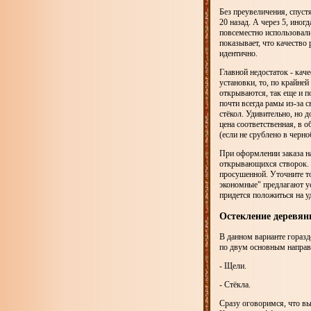
Без преувеличения, спуст
20 назад. А через 5, иног
повсеместно использовали
показывает, что качество
идентично.
Главной недостаток - каче
установки, то, по крайней
открываются, так еще и п
почти всегда рамы из-за 
стёкол. Удивительно, но 
цена соответственная, в 
(если не срублено в черно
При оформлении заказа н
открывающихся створок. Т
просушенной. Уточните то
экономные" предлагают ус
придется положиться на у
Остекление деревя
В данном варианте гораздо
по двум основным направ
- Щели.
- Стёкла.
Сразу оговоримся, что вы