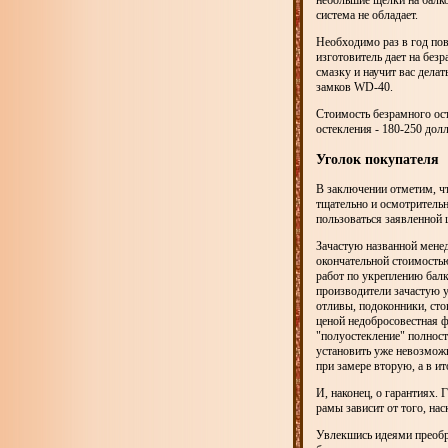
небольшие щелки на балко
система не обладает.
Необходимо раз в год по
изготовитель дает на без
смазку и научит вас дела
замков WD-40.
Стоимость безрамного ос
остекления - 180-250 дол
Уголок покупателя
В заключении отметим, ч
тщательно и осмотрительн
пользоваться заявленной 
Зачастую названной мене
окончательной стоимостью
работ по укреплению балк
производители зачастую у
отливы, подоконники, сто
ценой недобросовестная ф
"полуостекление" полност
установить уже невозможн
при замере вторую, а в и
И, наконец, о гарантиях. 
рамы зависит от того, нас
Увлекшись идеями преобра