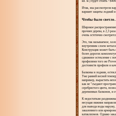
кв. м.) будет стоить ~$40
Итак, мы рассмотрели вар
вариант защиты лоджий и 
Чтобы было светло
Широкое распространение
прочнее дерева, в 2,3 раз
очень эстетично смотрятся
Это, так называемое, хо
внутренним слоем металл
Конструкция может быть с
более дорогих комплекту
сдвижное остекление с по
профилями того же Proved
достоинств профиля и кач
Балконы и лоджии, остекл
Уже ранней весной темпер
например, вырастить непл
как не "съедают простра
серебристого цвета, позво
деревянных балконов, и о
К недостаткам раздвижных
несущая нижняя направля
для вывода воды наружу, 
закаленного или армирова
катаклизмов. Однако зака