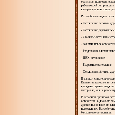
отопления придется испол
работающей по принципу э
калорифера или кондицион
Разнообразие видов остек
- Остекление лёгкими де
- Остекление деревянным
- Стальное остекление (т
- Алюминиевое остеклени
- Раздвижное алюминиево
- ПВХ-остекление.
- Безрамное остекление.
- Остекление лёгкими де
В данном списке предста
Варианты, которые встреча
граждане страны умудрял
материала, мы не рассмат
В недавнем прошлом ост
остекления. Однако не са
древесины от гниения сл
помещениях. Воздействие
балконного остекления.