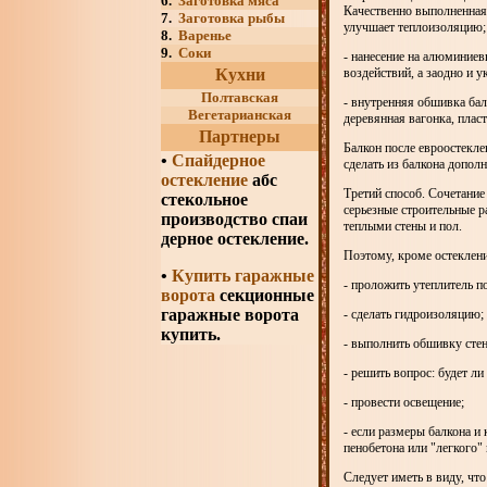
6.
Заготовка мяса
Качественно выполненная 
7.
Заготовка рыбы
улучшает теплоизоляцию;
8.
Варенье
9.
Соки
- нанесение на алюминие
Кухни
воздействий, а заодно и у
Полтавская
- внутренняя обшивка бал
Вегетарианская
деревянная вагонка, пласт
Партнеры
Балкон после евроостекле
•
Спайдерное
сделать из балкона допол
остекление
абс
Третий способ. Сочетание
стекольное
серьезные строительные р
производство спаи
теплыми стены и пол.
дерное остекление.
Поэтому, кроме остеклени
•
Купить гаражные
- проложить утеплитель по
ворота
секционные
гаражные ворота
- сделать гидроизоляцию;
купить.
- выполнить обшивку сте
- решить вопрос: будет ли
- провести освещение;
- если размеры балкона и
пенобетона или "легкого" 
Следует иметь в виду, чт