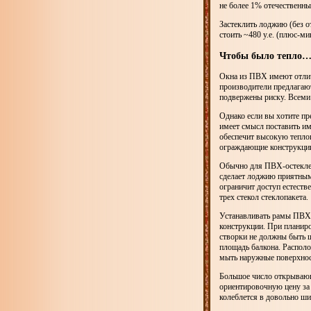
не более 1% отечественн
Застеклить лоджию (без о
стоить ~480 у.е. (плюс-м
Чтобы было тепло
Окна из ПВХ имеют отлич
производители предлагают
подвержены риску. Всеми
Однако если вы хотите п
имеет смысл поставить и
обеспечит высокую теплои
ограждающие конструкции
Обычно для ПВХ-остеклен
сделает лоджию приятным 
ограничит доступ естеств
трех стекол стеклопакета.
Устанавливать рамы ПВХ-о
конструкции. При планир
створки не должны быть 
площадь балкона. Распол
мыть наружные поверхнос
Большое число открывающ
ориентировочную цену за 
колеблется в довольно ши