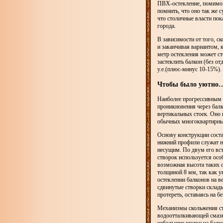
ПВХ-остекление, помимо 
помнить, что оно так же 
что столичные власти пок
города.
В зависимости от того, с
и заканчивая вариантом, 
метр остекления может сто
застеклить балкон (без от
у.е.(плюс-минус 10-15%).
Чтобы было уютно
Наиболее прогрессивным н
проникновения через балк
вертикальных стоек. Оно 
обычных многоквартирны
Основу конструкции сост
нижний профили служат н
несущим. По двум его вс
створок используется осо
возможная высота таких с
толщиной 8 мм, так как у
остеклении балконов на в
сдвинутые створки склады
протереть, оставаясь на 
Механизмы скольжения ст
водоотталкивающей смазки