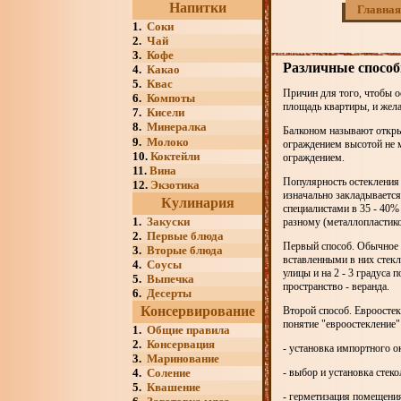
Напитки
Главная
1.
Соки
2.
Чай
3.
Кофе
Различные способ
4.
Какао
5.
Квас
Причин для того, чтобы о
6.
Компоты
площадь квартиры, и жела
7.
Кисели
8.
Минералка
Балконом называют откры
9.
Молоко
ограждением высотой не м
10.
Коктейли
ограждением.
11.
Вина
Популярность остекления 
12.
Экзотика
изначально закладываетс
Кулинария
специалистами в 35 - 40
1.
Закуски
разному (металлопластико
2.
Первые блюда
Первый способ. Обычное о
3.
Вторые блюда
вставленными в них стек
4.
Соусы
улицы и на 2 - 3 градуса
5.
Выпечка
пространство - веранда.
6.
Десерты
Консервирование
Второй способ. Евроостек
понятие "евроостекление"
1.
Общие правила
2.
Консервация
- установка импортного о
3.
Маринование
4.
Соление
- выбор и установка стеко
5.
Квашение
- герметизация помещени