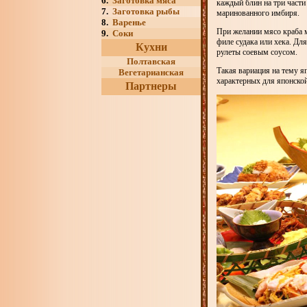
6.
Заготовка мяса
каждый блин на три части
7.
Заготовка рыбы
маринованного имбиря.
8.
Варенье
При желании мясо краба м
9.
Соки
филе судака или хека. Дл
Кухни
рулеты соевым соусом.
Полтавская
Такая вариация на тему я
Вегетарианская
характерных для японской
Партнеры