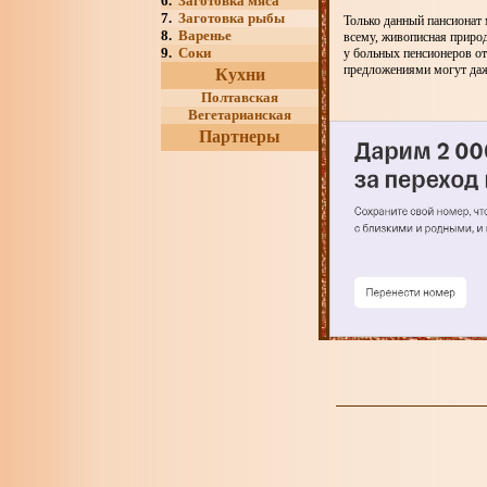
6.
Заготовка мяса
7.
Заготовка рыбы
Только данный пансионат
8.
Варенье
всему, живописная природ
9.
Соки
у больных пенсионеров от
предложениями могут даж
Кухни
Полтавская
Вегетарианская
Партнеры