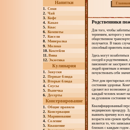
Напитки
Главная
1.
Соки
2.
Чай
3.
Кофе
Родственники пож
4.
Какао
5.
Квас
Для того, чтобы заботить
6.
Компоты
терпением, которого у мно
7.
Кисели
общественном транспорте,
8.
Минералка
получается. В таких случ
9.
Молоко
способный приютить пож
10.
Коктейли
11.
Вина
Здесь могут позаботиться
12.
Экзотика
соседей и родственников,
пансионате не заостряют 
Кулинария
людей приятным и ненавя
1.
Закуски
почувствовать себя значи
2.
Первые блюда
Этот дом престарелых от
3.
Вторые блюда
состояния здоровья. Коне
4.
Соусы
сделают все возможное дл
5.
Выпечка
каждый человек может най
6.
Десерты
на духовном состоянии че
Консервирование
Квалифицированный персо
1.
Общие правила
медицинских процедур. Зд
2.
Консервация
выявить причину всех нед
3.
Маринование
возраста или сроков преб
4.
Соление
является то, что записыв
5.
Квашение
близких с каждым годом 