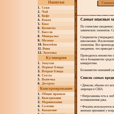
Напитки
Главная
1.
Соки
2.
Чай
3.
Кофе
Самые опасные х
4.
Какао
5.
Квас
По статистике ежедневно 
6.
Компоты
химических элементов. Се
7.
Кисели
8.
Минералка
Специалисты утверждают, 
9.
Молоко
невозможно. Исключением
10.
Коктейли
элементам. Все производи
11.
Вина
ежедневно, что приводит 
12.
Экзотика
Проводилось множество ис
Кулинария
что в большинстве средс
1.
Закуски
канцерогены.
2.
Первые блюда
Большинство компаний ук
3.
Вторые блюда
4.
Соусы
Список самых вредн
5.
Выпечка
6.
Десерты
• Диоксан, обычно его ис
Консервирование
запрещен в США.
1.
Общие правила
• Нитрозамины есть в люб
2.
Консервация
возникновения рака.
3.
Маринование
4.
Соление
• Фталаты используются в
5.
Квашение
женских признаков у млад