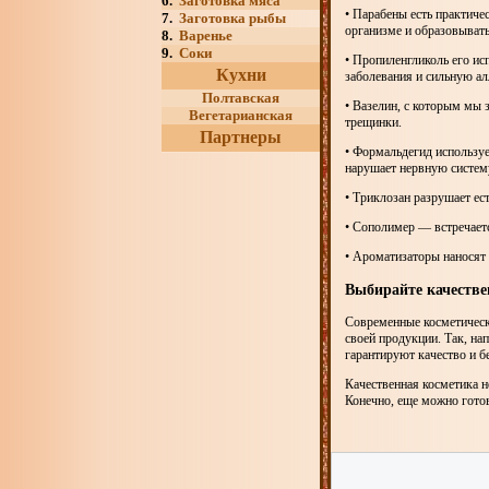
6.
Заготовка мяса
• Парабены есть практиче
7.
Заготовка рыбы
организме и образовывать
8.
Варенье
9.
Соки
• Пропиленгликоль его ис
Кухни
заболевания и сильную а
Полтавская
• Вазелин, с которым мы 
Вегетарианская
трещинки.
Партнеры
• Формальдегид используе
нарушает нервную систем
• Триклозан разрушает ес
• Сополимер — встречаетс
• Ароматизаторы наносят
Выбирайте качеств
Современные косметическ
своей продукции. Так, на
гарантируют качество и б
Качественная косметика н
Конечно, еще можно готови