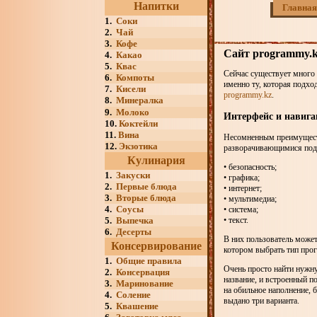
Напитки
Главная
1.
Соки
2.
Чай
3.
Кофе
Сайт programmy.
4.
Какао
5.
Квас
Сейчас существует много 
6.
Компоты
именно ту, которая подхо
7.
Кисели
programmy.kz
.
8.
Минералка
9.
Молоко
Интерфейс и навига
10.
Коктейли
11.
Вина
Несомненным преимуществ
12.
Экзотика
разворачивающимися подп
Кулинария
• безопасность;
1.
Закуски
• графика;
2.
Первые блюда
• интернет;
3.
Вторые блюда
• мультимедиа;
4.
Соусы
• система;
5.
Выпечка
• текст.
6.
Десерты
В них пользователь може
Консервирование
котором выбрать тип прог
1.
Общие правила
Очень просто найти нужну
2.
Консервация
название, и встроенный п
3.
Маринование
на обильное наполнение, 
4.
Соление
выдано три варианта.
5.
Квашение