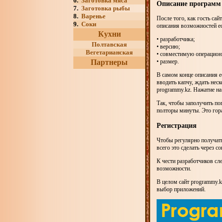
6.
Заготовка мяса
Описание программ 
7.
Заготовка рыбы
8.
Варенье
После того, как гость са
9.
Соки
описания возможностей ес
Кухни
• разработчика;
Полтавская
• версию;
Вегетарианская
• совместимую операцион
Партнеры
• размер.
В самом конце описания е
вводить капчу, ждать нес
programmy.kz. Нажатие на
Так, чтобы заполучить п
полторы минуты. Это гора
Регистрация
Чтобы регулярно получать
всего это сделать через с
К чести разработчиков сл
возможности.
В целом сайт programmy.
выбор приложений.