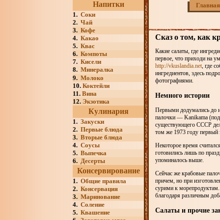
Напитки
Главная
1.
Соки
2.
Чай
3.
Кофе
Сказ о том, как к
4.
Какао
5.
Квас
Какие салаты, где ингред
6.
Компоты
первое, что приходи на у
7.
Кисели
http://vkuslandia.net
, где 
8.
Минералка
ингредиентов, здесь подр
9.
Молоко
фотографиями.
10.
Коктейли
11.
Вина
Немного истории
12.
Экзотика
Первыми додумались до и
Кулинария
палочки — Kanikama (под 
1.
Закуски
существующего СССР делик
2.
Первые блюда
том же 1973 году первый 
3.
Вторые блюда
4.
Соусы
Некоторое время считался
5.
Выпечка
готовились лишь по празд
упоминалось выше.
6.
Десерты
Консервирование
Сейчас же крабовые пало
1.
Общие правила
причем, но при изготовле
сурими к морепродуктам. 
2.
Консервация
благодаря различным доб
3.
Маринование
4.
Соление
Салаты и прочие за
5.
Квашение